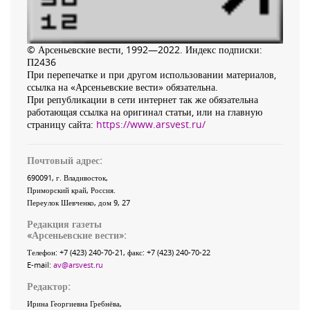
© Арсеньевские вести, 1992—2022. Индекс подписки:
П2436
При перепечатке и при другом использовании материалов,
ссылка на «Арсеньевские вести» обязательна.
При републикации в сети интернет так же обязательна
работающая ссылка на оригинал статьи, или на главную
страницу сайта:
https://www.arsvest.ru/
Почтовый адрес:
690091
, г.
Владивосток
,
Приморский край
,
Россия
.
Переулок Шевченко
, дом 9, 27
Редакция газеты
«
Арсеньевские вести
»:
Телефон:
+7 (423) 240-70-21
, факс:
+7 (423) 240-70-22
E-mail:
av@arsvest.ru
Редактор:
Ирина Георгиевна Гребнёва,