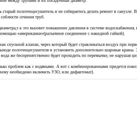
яние между трубами и их посадочный диаметр.
 старый полотенцесушитель и не собираетесь делать ремонт в санузле. 
соблюсти сечения труб.
диаметра,т.к это вызовет повышение давления в системе водоснабжени
помощью «американки»(разъемное соединение с накидной гайкой).
н спускной клапан, через который будет стравливаться воздух при перво
выходе полотенцесушителя и установить дополнительно шаровые краны. 
 вода же беспрепятственно будет проходить по перемычке, не нарушая ци
лько проблем как с водяными. А вот с комбинированными придется повоз
 схему необходимо включить УЗО, или дифавтомат).