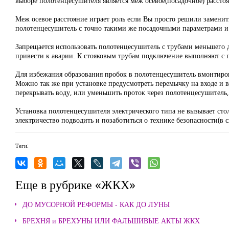
выборе полотенцесушителя является меж осевое(посадочное) рассто
Меж осевое расстояние играет роль если Вы просто решили заменить
полотенцесушитель с точно такими же посадочными параметрами и 
Запрещается использовать полотенцесушитель с трубами меньшего 
привести к аварии. К стояковым трубам подключение выполняют с 
Для избежания образования пробок в полотенцесушитель вмонтирова
Можно так же при установке предусмотреть перемычку на входе и 
перекрывать воду, или уменьшить проток через полотенцесушитель,
Установка полотенцесушителя электрического типа не вызывает сто
электричество подводить и позаботиться о технике безопасности(в
Теги:
Еще в рубрике «ЖКХ»
ДО МУСОРНОЙ РЕФОРМЫ - КАК ДО ЛУНЫ
БРЕХНЯ и БРЕХУНЫ ИЛИ ФАЛЬШИВЫЕ АКТЫ ЖКХ