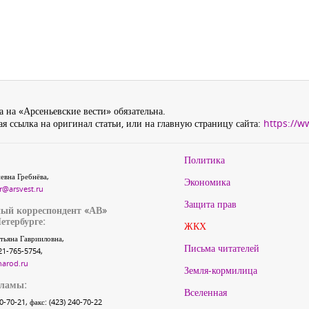
 на «Арсеньевские вести» обязательна.
я ссылка на оригинал статьи, или на главную страницу сайта:
https://w
Политика
евна Гребнёва,
Экономика
r@arsvest.ru
Защита прав
ый корреспондент «АВ»
етербурге:
ЖКХ
тьяна Гаврииловна,
Письма читателей
21-765-5754,
narod.ru
Земля-кормилица
кламы:
Вселенная
40-70-21, факс: (423) 240-70-22