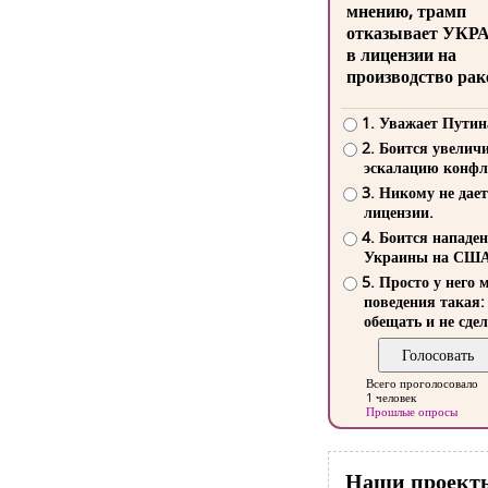
мнению, трамп
отказывает УКР
в лицензии на
производство рак
1. Уважает Путин
2. Боится увелич
эскалацию конфл
3. Никому не дает
лицензии.
4. Боится нападе
Украины на СШ
5. Просто у него 
поведения такая:
обещать и не сдел
Всего проголосовало
1 человек
Прошлые опросы
Наши проект