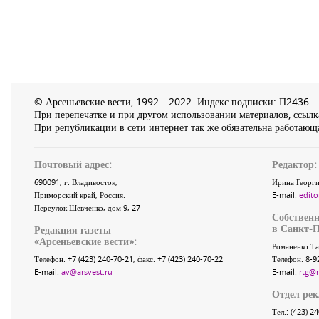
© Арсеньевские вести, 1992—2022. Индекс подписки: П2436
При перепечатке и при другом использовании материалов, ссылка
При републикации в сети интернет так же обязательна работающа
Почтовый адрес:
Редактор:
690091
, г.
Владивосток
,
Ирина Георги
Приморский край
,
Россия
.
E-mail:
edito
Переулок Шевченко
, дом 9, 27
Собственн
в Санкт-П
Редакция газеты
«
Арсеньевские вести
»:
Романенко Та
Телефон:
+7 (423) 240-70-21
, факс:
+7 (423) 240-70-22
Телефон: 8-9
E-mail:
av@arsvest.ru
E-mail:
rtg@
Отдел ре
Тел.: (423) 2