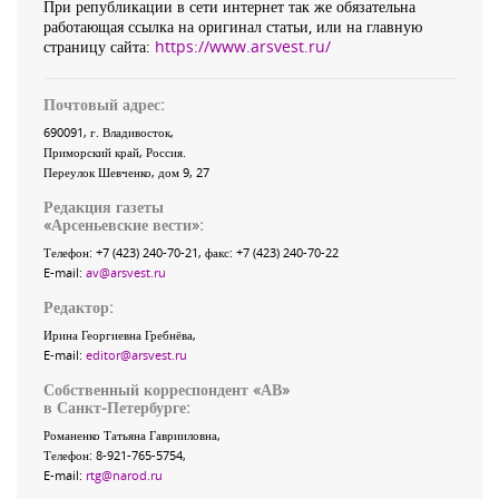
При републикации в сети интернет так же обязательна
работающая ссылка на оригинал статьи, или на главную
страницу сайта:
https://www.arsvest.ru/
Почтовый адрес:
690091
, г.
Владивосток
,
Приморский край
,
Россия
.
Переулок Шевченко
, дом 9, 27
Редакция газеты
«
Арсеньевские вести
»:
Телефон:
+7 (423) 240-70-21
, факс:
+7 (423) 240-70-22
E-mail:
av@arsvest.ru
Редактор:
Ирина Георгиевна Гребнёва,
E-mail:
editor@arsvest.ru
Собственный корреспондент «АВ»
в Санкт-Петербурге:
Романенко Татьяна Гаврииловна,
Телефон: 8-921-765-5754,
E-mail:
rtg@narod.ru