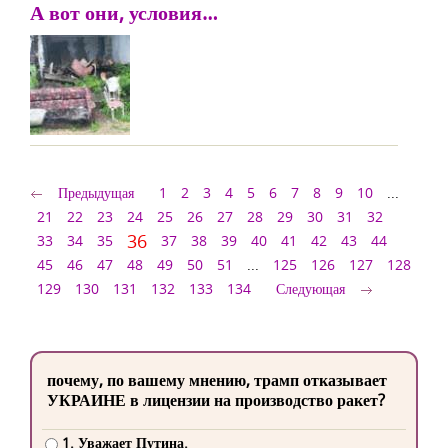
А вот они, условия…
Предыдущая
1
2
3
4
5
6
7
8
9
10
...
21
22
23
24
25
26
27
28
29
30
31
32
36
33
34
35
37
38
39
40
41
42
43
44
45
46
47
48
49
50
51
...
125
126
127
128
129
130
131
132
133
134
Следующая
почему, по вашему мнению, трамп отказывает
УКРАИНЕ в лицензии на производство ракет?
1. Уважает Путина.