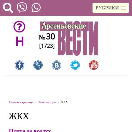
РУБРИКИ
30
№
H
[1723]
Главная страница
Наши авторы
ЖКХ
ЖКХ
Плата за воздух