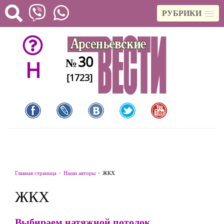
РУБРИКИ
30
№
H
[1723]
Главная страница
Наши авторы
ЖКХ
ЖКХ
Выбираем натяжной потолок