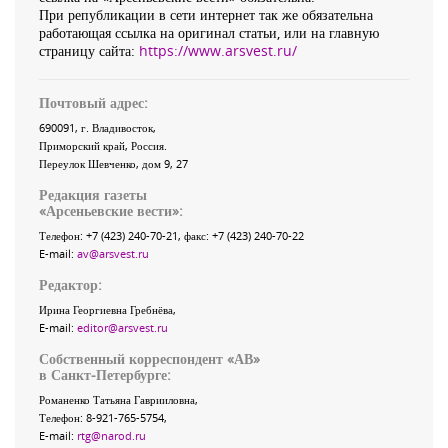
При републикации в сети интернет так же обязательна
работающая ссылка на оригинал статьи, или на главную
страницу сайта:
https://www.arsvest.ru/
Почтовый адрес:
690091
, г.
Владивосток
,
Приморский край
,
Россия
.
Переулок Шевченко
, дом 9, 27
Редакция газеты
«
Арсеньевские вести
»:
Телефон:
+7 (423) 240-70-21
, факс:
+7 (423) 240-70-22
E-mail:
av@arsvest.ru
Редактор:
Ирина Георгиевна Гребнёва,
E-mail:
editor@arsvest.ru
Собственный корреспондент «АВ»
в Санкт-Петербурге:
Романенко Татьяна Гаврииловна,
Телефон: 8-921-765-5754,
E-mail:
rtg@narod.ru