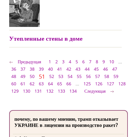
Утепленные стены в доме
Предыдущая
1
2
3
4
5
6
7
8
9
10
...
36
37
38
39
40
41
42
43
44
45
46
47
51
48
49
50
52
53
54
55
56
57
58
59
60
61
62
63
64
65
66
...
125
126
127
128
129
130
131
132
133
134
Следующая
почему, по вашему мнению, трамп отказывает
УКРАИНЕ в лицензии на производство ракет?