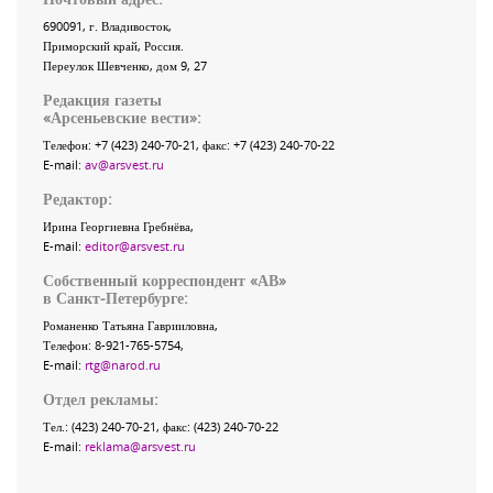
690091
, г.
Владивосток
,
Приморский край
,
Россия
.
Переулок Шевченко
, дом 9, 27
Редакция газеты
«
Арсеньевские вести
»:
Телефон:
+7 (423) 240-70-21
, факс:
+7 (423) 240-70-22
E-mail:
av@arsvest.ru
Редактор:
Ирина Георгиевна Гребнёва,
E-mail:
editor@arsvest.ru
Собственный корреспондент «АВ»
в Санкт-Петербурге:
Романенко Татьяна Гаврииловна,
Телефон: 8-921-765-5754,
E-mail:
rtg@narod.ru
Отдел рекламы:
Тел.: (423) 240-70-21, факс: (423) 240-70-22
E-mail:
reklama@arsvest.ru