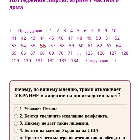
дома
Предыдущая
1
2
3
4
5
6
7
8
9
10
...
41
42
43
44
45
46
47
48
49
50
51
52
56
53
54
55
57
58
59
60
61
62
63
64
65
66
67
68
69
70
71
...
125
126
127
128
129
130
131
132
133
134
Следующая
почему, по вашему мнению, трамп отказывает
УКРАИНЕ в лицензии на производство ракет?
1. Уважает Путина.
2. Боится увеличить эскалацию конфликта.
3. Никому не дает такие лицензии.
4. Боится нападения Украины на США
5. Просто у него манера поведения такая: обещать и