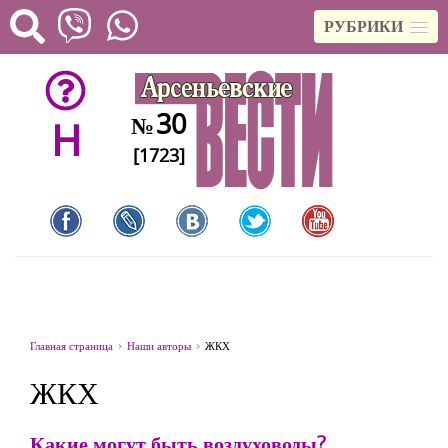
РУБРИКИ
30
№
H
[1723]
Главная страница
Наши авторы
ЖКХ
ЖКХ
Какие могут быть воздуховоды?