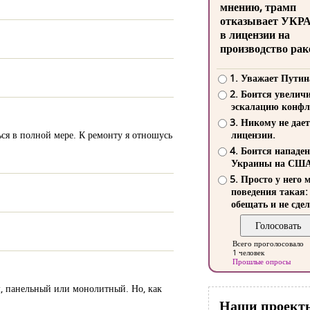
мнению, трамп
отказывает УКР
в лицензии на
производство рак
1. Уважает Путин
2. Боится увелич
эскалацию конфл
3. Никому не дает
ься в полной мере. К ремонту я отношусь
лицензии.
4. Боится нападе
Украины на СШ
5. Просто у него 
поведения такая:
обещать и не сдел
Всего проголосовало
1 человек
Прошлые опросы
м, панельный или монолитный. Но, как
Наши проект