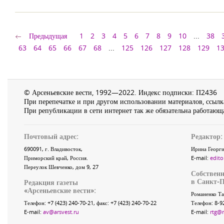
Предыдущая
1
2
3
4
5
6
7
8
9
10
...
38
63
64
65
66
67
68
...
125
126
127
128
129
1
© Арсеньевские вести, 1992—2022. Индекс подписки: П2436
При перепечатке и при другом использовании материалов, ссылка
При републикации в сети интернет так же обязательна работающа
Почтовый адрес:
Редактор:
690091
, г.
Владивосток
,
Ирина Георги
Приморский край
,
Россия
.
E-mail:
edito
Переулок Шевченко
, дом 9, 27
Собственн
в Санкт-П
Редакция газеты
«
Арсеньевские вести
»:
Романенко Та
Телефон:
+7 (423) 240-70-21
, факс:
+7 (423) 240-70-22
Телефон: 8-9
E-mail:
av@arsvest.ru
E-mail:
rtg@