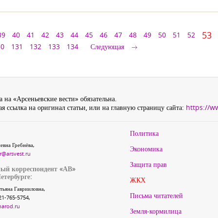
53
39
40
41
42
43
44
45
46
47
48
49
50
51
52
30
131
132
133
134
Следующая
 на «Арсеньевские вести» обязательна.
я ссылка на оригинал статьи, или на главную страницу сайта:
https://w
Политика
евна Гребнёва,
Экономика
r@arsvest.ru
Защита прав
ый корреспондент «АВ»
етербурге:
ЖКХ
тьяна Гаврииловна,
Письма читателей
21-765-5754,
narod.ru
Земля-кормилица