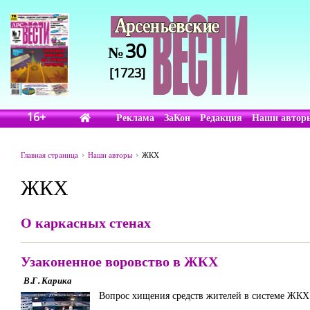
30
№
[1723]
16+
Реклама
ЗаКон
Редакция
Наши автор
Главная страница
Наши авторы
ЖКХ
ЖКХ
О каркасных стенах
Узаконенное воровство в ЖКХ
В.Г. Карика
Вопрос хищения средств жителей в системе ЖКХ 