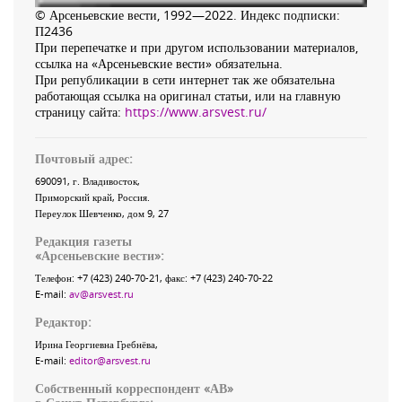
© Арсеньевские вести, 1992—2022. Индекс подписки:
П2436
При перепечатке и при другом использовании материалов,
ссылка на «Арсеньевские вести» обязательна.
При републикации в сети интернет так же обязательна
работающая ссылка на оригинал статьи, или на главную
страницу сайта:
https://www.arsvest.ru/
Почтовый адрес:
690091
, г.
Владивосток
,
Приморский край
,
Россия
.
Переулок Шевченко
, дом 9, 27
Редакция газеты
«
Арсеньевские вести
»:
Телефон:
+7 (423) 240-70-21
, факс:
+7 (423) 240-70-22
E-mail:
av@arsvest.ru
Редактор:
Ирина Георгиевна Гребнёва,
E-mail:
editor@arsvest.ru
Собственный корреспондент «АВ»