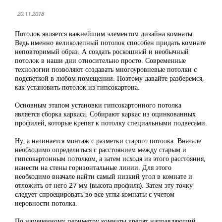
20.11.2018
Потолок является важнейшим элементом дизайна комнаты.
Ведь именно великолепный потолок способен придать комнате
неповторимый образ. А создать роскошный и необычный
потолок в наши дни относительно просто. Современные
технологии позволяют создавать многоуровневые потолки с
подсветкой в любом помещении. Поэтому давайте разберемся,
как установить потолок из гипсокартона.
Основным этапом установки гипсокартонного потолка
является сборка каркаса. Собирают каркас из оцинкованных
профилей, которые крепят к потолку специальными подвесами.
Ну, а начинается монтаж с разметки старого потолка. Вначале
необходимо определиться с расстоянием между старым и
гипсокартонным потолком, а затем исходя из этого расстояния,
нанести на стены горизонтальные линии. Для этого
необходимо вначале найти самый низкий угол в комнате и
отложить от него 27 мм (высота профиля). Затем эту точку
следует спроецировать во все углы комнаты с учетом
неровности потолка.
По намеченному периметру комнаты крепят направляющий