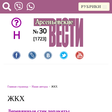
РУБРИКИ
30
№
H
[1723]
Главная страница
Наши авторы
ЖКХ
ЖКХ
Деревянные стеклопакеты