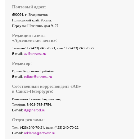
Почтовый адрес:
690091
, г.
Владивосток
,
Приморский край
,
Россия
.
Переулок Шевченко
, дом 9, 27
Редакция газеты
«
Арсеньевские вести
»:
Телефон:
+7 (423) 240-70-21
, факс:
+7 (423) 240-70-22
E-mail:
av@arsvest.ru
Редактор:
Ирина Георгиевна Гребнёва,
E-mail:
editor@arsvest.ru
Собственный корреспондент «АВ»
в Санкт-Петербурге:
Романенко Татьяна Гаврииловна,
Телефон: 8-921-765-5754,
E-mail:
rtg@narod.ru
Отдел рекламы:
Тел.: (423) 240-70-21, факс: (423) 240-70-22
E-mail:
reklama@arsvest.ru