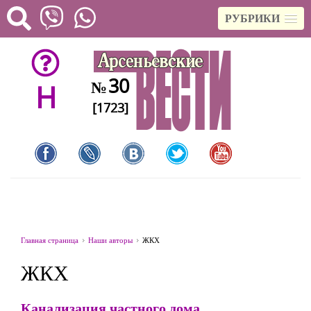
РУБРИКИ
30
№
H
[1723]
Главная страница
Наши авторы
ЖКХ
ЖКХ
Канализация частного дома