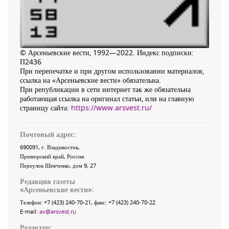
© Арсеньевские вести, 1992—2022. Индекс подписки:
П2436
При перепечатке и при другом использовании материалов,
ссылка на «Арсеньевские вести» обязательна.
При републикации в сети интернет так же обязательна
работающая ссылка на оригинал статьи, или на главную
страницу сайта:
https://www.arsvest.ru/
Почтовый адрес:
690091
, г.
Владивосток
,
Приморский край
,
Россия
.
Переулок Шевченко
, дом 9, 27
Редакция газеты
«
Арсеньевские вести
»:
Телефон:
+7 (423) 240-70-21
, факс:
+7 (423) 240-70-22
E-mail:
av@arsvest.ru
Редактор: