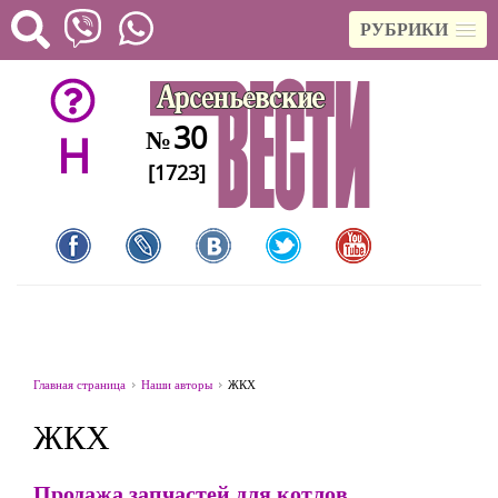
РУБРИКИ
30
№
H
[1723]
Главная страница
Наши авторы
ЖКХ
ЖКХ
Продажа запчастей для котлов