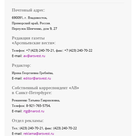
Почтовый адрес:
690091
, г.
Владивосток
,
Приморский край
,
Россия
.
Переулок Шевченко
, дом 9, 27
Редакция газеты
«
Арсеньевские вести
»:
Телефон:
+7 (423) 240-70-21
, факс:
+7 (423) 240-70-22
E-mail:
av@arsvest.ru
Редактор:
Ирина Георгиевна Гребнёва,
E-mail:
editor@arsvest.ru
Собственный корреспондент «АВ»
в Санкт-Петербурге:
Романенко Татьяна Гаврииловна,
Телефон: 8-921-765-5754,
E-mail:
rtg@narod.ru
Отдел рекламы:
Тел.: (423) 240-70-21, факс: (423) 240-70-22
E-mail:
reklama@arsvest.ru