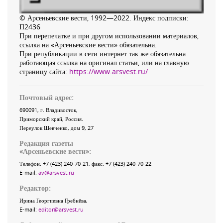
© Арсеньевские вести, 1992—2022. Индекс подписки:
П2436
При перепечатке и при другом использовании материалов,
ссылка на «Арсеньевские вести» обязательна.
При републикации в сети интернет так же обязательна
работающая ссылка на оригинал статьи, или на главную
страницу сайта:
https://www.arsvest.ru/
Почтовый адрес:
690091
, г.
Владивосток
,
Приморский край
,
Россия
.
Переулок Шевченко
, дом 9, 27
Редакция газеты
«
Арсеньевские вести
»:
Телефон:
+7 (423) 240-70-21
, факс:
+7 (423) 240-70-22
E-mail:
av@arsvest.ru
Редактор:
Ирина Георгиевна Гребнёва,
E-mail:
editor@arsvest.ru