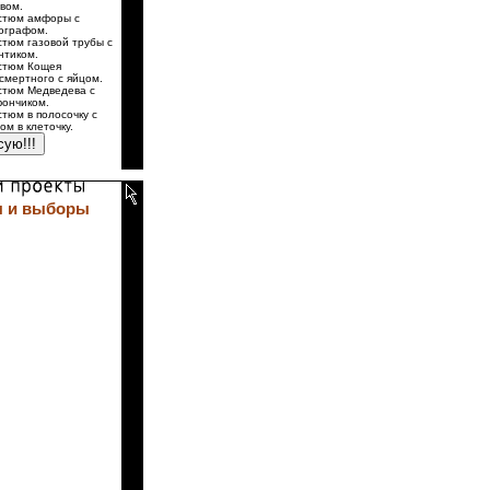
вом.
стюм амфоры с
ографом.
стюм газовой трубы с
нтиком.
стюм Кощея
смертного с яйцом.
стюм Медведева с
ончиком.
стюм в полосочку с
ом в клеточку.
 и выборы