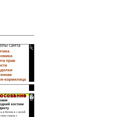
итика
номика
та прав
ости
иделки
ленная
ля-кормилица
раем
одний костюм
денту
сь в белом и с косой.
стюм стерха с