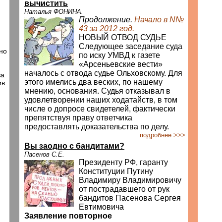
вычистить
Наталья ФОНИНА.
Продолжение.
Начало в N№
43 за 2012 год.
НОВЫЙ ОТВОД СУДЬЕ
Следующее заседание суда
но
по иску УМВД к газете
«Арсеньевские вести»
началось с отвода судье Ольховскому. Для
за
этого имелись два веских, по нашему
ив
мнению, основания. Судья отказывал в
удовлетворении наших ходатайств, в том
числе о допросе свидетелей, фактически
препятствуя праву ответчика
предоставлять доказательства по делу.
подробнее >>>
Вы заодно с бандитами?
Пасенов С.Е.
Президенту РФ, гаранту
Конституции Путину
Владимиру Владимировичу
от пострадавшего от рук
бандитов Пасенова Сергея
Евтимовича
Заявление повторное