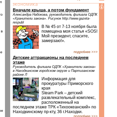
л
Вначале крыша, а потом фундамент
го
Александра Набокова, руководитель филиала ОДПК
«Хранители закона». Рисунок http://www.gazeta-
respubl
В № 45 от 7-13 ноября была
 в
помещена моя статья «SOS!
Мой президент, спасите,
замерзаю!».
ие
подробнее >>>
Детские аттракционы на последнем
этаже
Руководитель филиала ОДПК «Хранители закона»
в Находкинском городском округе и Партизанском
районе Л
Информация для
прокуратуры Приморского
края
Steam Park – детский
развлекательный комплекс,
расположенный на
последнем этаже ТРК «Тихоокеанский» по
ое
Находкинскому пр-кту, 36 г.Находки.
подробнее >>>