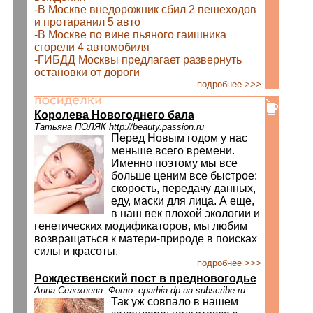
-В Москве внедорожник сбил 2 пешеходов
и протаранил 5 авто
-В Москве по вине пьяного гаишника
сгорели 4 автомобиля
-ГИБДД Москвы предлагает развернуть
остановки от дороги
подробнее >>>
Королева Новогоднего бала
Татьяна ПОЛЯК http://beauty.passion.ru
Перед Новым годом у нас
меньше всего времени.
Именно поэтому мы все
больше ценим все быстрое:
скорость, передачу данных,
еду, маски для лица. А еще,
в наш век плохой экологии и
генетических модификаторов, мы любим
возвращаться к матери-природе в поисках
силы и красоты.
подробнее >>>
Рождественский пост в предновогодье
Анна Селехнева. Фото: eparhia.dp.ua subscribe.ru
Так уж совпало в нашем