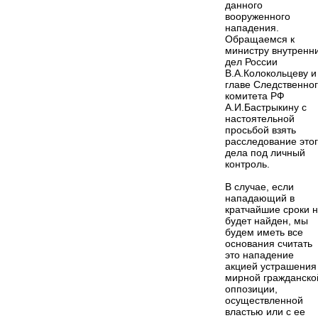
данного
вооруженного
нападения.
Обращаемся к
министру внутренн
дел России
В.А.Колокольцеву и
главе Следственно
комитета РФ
А.И.Бастрыкину с
настоятельной
просьбой взять
расследование это
дела под личный
контроль.
В случае, если
нападающий в
кратчайшие сроки 
будет найден, мы
будем иметь все
основания считать
это нападение
акцией устрашения
мирной гражданско
оппозиции,
осуществленной
властью или с ее