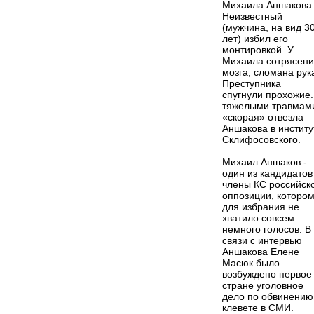
Михаила Аншакова
Неизвестный
(мужчина, на вид 3
лет) избил его
монтировкой. У
Михаила сотрясен
мозга, сломана рук
Преступника
спугнули прохожие.
тяжелыми травмам
«скорая» отвезла
Аншакова в институ
Склифосовского.
Михаил Аншаков -
один из кандидатов
члены КС российск
оппозиции, которо
для избрания не
хватило совсем
немного голосов. В
связи с интервью
Аншакова Елене
Масюк было
возбуждено первое
стране уголовное
дело по обвинению
клевете в СМИ.