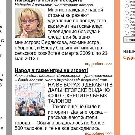
.
клю
Надежда Алисимчик. Фотоколлаж автора.
-Ко
авт
Многие граждане нашей
0
-Ко
страны выражают
кра
-Ко
удивление по поводу того,
бес
-Ко
как мочат на госканалах
ие
айф
а.
телевидения без суда и
-Ко
неб
следствия бывших
 С
министров: Сердюкова, экс-министра
и
обороны, и Елену Скрынник, министра
сельского хозяйства с марта 2009 г. по 21
т
Суды
мая 2012 г.
подробнее >>>
Народ в такие игры не играет!
 в
Александра Набокова, Дальнегорск – Дальнереченск
ой
– Владивосток. Фото http://rinazeit.livejournal.com
му
НА ВЫБОРАХ 9 ДЕКАБРЯ В
ДАЛЬНЕГОРСКЕ ВЫДАНО
4000 ОТКРЕПИТЕЛЬНЫХ
ТАЛОНОВ!
– Такого еще не было в
истории г. Дальнегорска, –
рассказывают жители
 в
города. – Обычно выдавалось не более
 в
500 талонов, и те не все расходились.
подробнее >>>