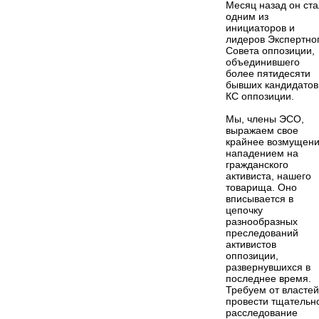
Месяц назад он ста
одним из
инициаторов и
лидеров Экспертно
Совета оппозиции,
объединившего
более пятидесяти
бывших кандидатов
КС оппозиции.
Мы, члены ЭСО,
выражаем свое
крайнее возмущен
нападением на
гражданского
активиста, нашего
товарища. Оно
вписывается в
цепочку
разнообразных
преследований
активистов
оппозиции,
развернувшихся в
последнее время.
Требуем от властей
провести тщательн
расследование