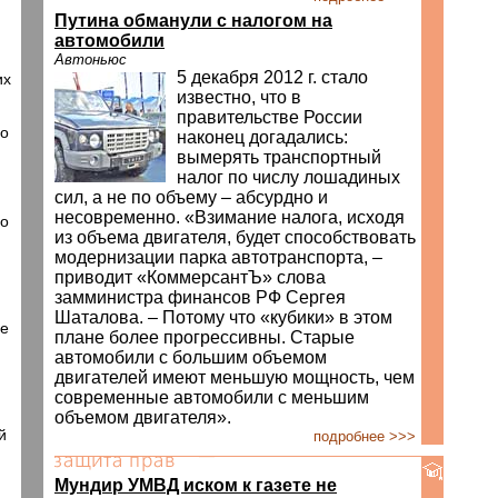
Путина обманули с налогом на
автомобили
Автоньюс
5 декабря 2012 г. стало
их
известно, что в
правительстве России
го
наконец догадались:
вымерять транспортный
налог по числу лошадиных
сил, а не по объему – абсурдно и
несовременно. «Взимание налога, исходя
го
из объема двигателя, будет способствовать
модернизации парка автотранспорта, –
приводит «КоммерсантЪ» слова
замминистра финансов РФ Сергея
Шаталова. – Потому что «кубики» в этом
не
плане более прогрессивны. Старые
автомобили с большим объемом
двигателей имеют меньшую мощность, чем
современные автомобили с меньшим
объемом двигателя».
й
подробнее >>>
Мундир УМВД иском к газете не