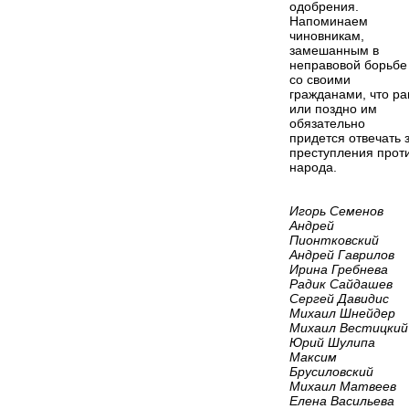
одобрения.
Напоминаем
чиновникам,
замешанным в
неправовой борьбе
со своими
гражданами, что ра
или поздно им
обязательно
придется отвечать 
преступления прот
народа.
Игорь Семенов
Андрей
Пионтковский
Андрей Гаврилов
Ирина Гребнева
Радик Сайдашев
Сергей Давидис
Михаил Шнейдер
Михаил Вестицкий
Юрий Шулипа
Максим
Брусиловский
Михаил Матвеев
Елена Васильева