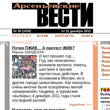
№ 50 (1030)
от 11 декабря 2012
Путин ПЖИВ… А протест ЖИВ?
Пол
Марина ЗАВАДСКАЯ.
Эко
И вот прошел год…
Защи
Год, как «внезапно»
Нов
возникли митинги, пикеты,
Пос
шествия и прочие
Все
протестные действия. В
Зем
основном в Москве, но и
другие города захватившие. Как оказалось,
очень многие были оскорблены милой
«рокировкой» тандема, а чуровские
Выби
«выборы» 4 декабря 2011 года стали
новог
последней каплей.
прези
подробнее >>>
-Ве
-Ко
Наградить нельзя посадить