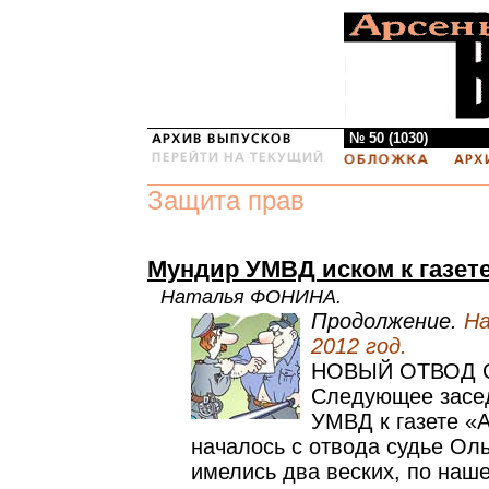
№ 50 (1030)
Защита прав
Мундир УМВД иском к газет
Наталья ФОНИНА.
Продолжение.
На
2012 год.
НОВЫЙ ОТВОД 
Следующее засед
УМВД к газете «
началось с отвода судье Оль
имелись два веских, по наш