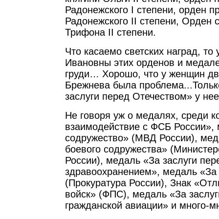
Радонежского I степени, орден п
Радонежского II степени, Орден 
Трифона II степени.
Что касаемо светских наград, то
Ивановны этих орденов и медале
груди… Хорошо, что у женщин две
Брежнева была проблема...Тольк
заслуги перед Отечеством» у нее
Не говоря уж о медалях, среди 
взаимодействие с ФСБ России», 
содружество» (МВД России), мед
боевого содружества» (Министер
России), медаль «За заслуги пе
здравоохранением», медаль «За
(Прокуратура России), Знак «Отл
войск» (ФПС), медаль «За заслуг
гражданской авиации» и много-мн