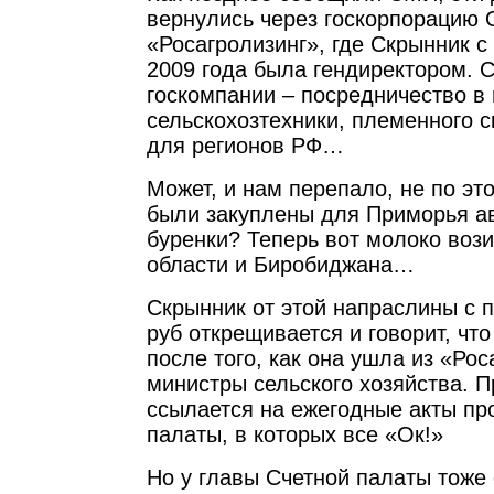
вернулись через госкорпорацию
«Росагролизинг», где Скрынник с
2009 года была гендиректором. С
госкомпании – посредничество в 
сельскохозтехники, племенного с
для регионов РФ…
Может, и нам перепало, не по эт
были закуплены для Приморья а
буренки? Теперь вот молоко воз
области и Биробиджана…
Скрынник от этой напраслины с 
руб открещивается и говорит, чт
после того, как она ушла из «Рос
министры сельского хозяйства. П
ссылается на ежегодные акты пр
палаты, в которых все «Ок!»
Но у главы Счетной палаты тоже 