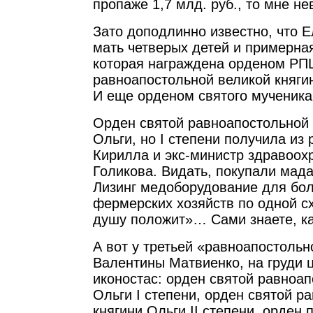
пропаже 1,7 млд. руб., то мне н
Зато доподлинно известно, что 
мать четверых детей и примерна
которая награждена орденом РП
равноапостольной великой княгин
И еще орденом святого мученика
Орден святой равноапостольной 
Ольги, но I степени получила из 
Кирилла и экс-министр здравоох
Голикова. Видать, покупали мад
Лизинг медоборудование для бол
фермерских хозяйств по одной сх
душу положит»… Сами знаете, к
А вот у третьей «равноапостольн
Валентины Матвиенко, на груди
иконостас: орден святой равноап
Ольги I степени, орден святой р
княгини Ольги II степени, орден