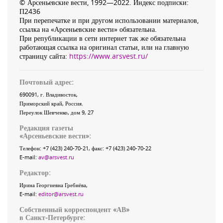
© Арсеньевские вести, 1992—2022. Индекс подписки:
П2436
При перепечатке и при другом использовании материалов,
ссылка на «Арсеньевские вести» обязательна.
При републикации в сети интернет так же обязательна
работающая ссылка на оригинал статьи, или на главную
страницу сайта:
https://www.arsvest.ru/
Почтовый адрес:
690091
, г.
Владивосток
,
Приморский край
,
Россия
.
Переулок Шевченко
, дом 9, 27
Редакция газеты
«
Арсеньевские вести
»:
Телефон:
+7 (423) 240-70-21
, факс:
+7 (423) 240-70-22
E-mail:
av@arsvest.ru
Редактор:
Ирина Георгиевна Гребнёва,
E-mail:
editor@arsvest.ru
Собственный корреспондент «АВ»
в Санкт-Петербурге: