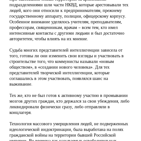
подразделениями шли части НКВД, которые арестовывали тех
людей, кого они относили к предпринимателям, прежнему
государственному аппарату, полиции, офицерскому корпусу.
Особенное внимание уделялось учителям, преподавателям,
профессорам, священникам, врачам – всем тем, кто имел
интенсивные контакты с другими людьми и был достаточно
авторитетен, чтобы влиять на их мнение.
Судьба многих представителей интеллигенции зависела от
того, готовы ли они изменить свои взгляды и участвовать в
строительстве того, что коммунисты называли «новым
обществом», в «создании нового человека». Для тех
представителей творческой интеллигенции, которые
соглашались в этом участвовать, появлялся шанс на
выживание.
Тех же, кто не был готов к активному участию в промывании
мозгов других граждан, кто держался за свои убеждения, либо
ликвидировали физически сразу, либо отправляли в
концлагеря.
Технология массового умерщвления людей, не подверженных
идеологической индоктринации, была выработана на полях
гражданской войны на территории бывшей Российской
империи. Во времена так называемых освободительных