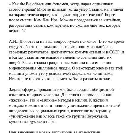
– Как бы Вы объяснили феномен, когда народ оплакивает
своего тирана? Многие плакали, когда умер Сталин, мы видели
на экране телевизоров, как рыдали люди в Северной Корее
после смерти Ким Чен Ира. Можно порадоваться за китайцев,
разорвавших связь с компартией, но сколько ещё тех, которые
верят ей?
А.И.: Для ответа на ваш вопрос нужен психолог. В то же время
следует обратить внимание на то, что одним из наиболее
серьезных результатов, достигнутых коммунистами и в СССР, и
в Китае, стало значительное изменение сознания многих
людей. Была создана грандиозная машина по изменению
мировоззрения миллионов людей. О некоторых элементах этой
машины упомянуто у основателей марксизма-ленинизма.
Некоторые практические элементы были развиты позже.
Задача, сформулированная ими, была весьма амбициозной —
изменить природу человека. Для этого использовали как
«жесткие», так и «мягкие» методы насилия. К жестким
методам можно отнести полное уничтожение представителей
определенных социальных групп, известное по термину
«уничтожение как класса такой-то группы (буржуазии,
кулачества, духовенства)».
При завоевании новых территорий за армейскими