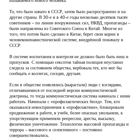
называемого нового человека.
То, что было начато в СССР, затем было распространено и на
другие страны. В 30-е и в 40-е годы несколько десятков тысяч
советников – по линии вооруженных сил, НКВД, пропаганды –
были направлены из Советского Союза в Китай. Многое из
того, что потом было сделано в Китае, берет свои корни в
человеконенавистнической системе, внедрённой поначалу в
СССР.
В системе воспитания и контроля не должно было быть ниш и
пропусков. С помощью сексотов тайная полиция неустанно
следила за состоянием общества, вербовала тех, кто мог бы
сообщать о коллегах, соседях, друзьях.
Если в обществе появлялись (вырастали) люди с взглядами,
отличавшимися от последней версии коммунистической
доктрины, то тогда коммунистическая система начинала с ними
работать. Начинали с «профилактических бесед». Тем, кто
оказывался невосприимчив к «профилактике», блокировали
продвижение в работе, в учебе, более опасных увольняли, к
упорствующим применяли репрессии, аресты, высылку,
физическое уничтожение. Технологии массовой пропаганды и
террора – массового и селективного – постоянно
совершенствовались.