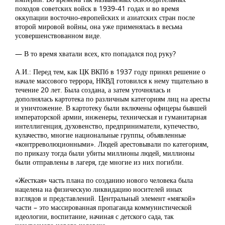
походов советских войск в 1939-41 годах и во время
оккупации восточно-европейских и азиатских стран после
второй мировой войны, она уже применялась в весьма
усовершенствованном виде.
— В то время хватали всех, кто попадался под руку?
А.И.: Перед тем, как ЦК ВКПб в 1937 году принял решение о
начале массового террора, НКВД готовился к нему тщательно в
течение 20 лет. Была создана, а затем уточнялась и
дополнялась картотека по различным категориям лиц на аресты
и уничтожение. В картотеку были включены офицеры бывшей
императорской армии, инженеры, техническая и гуманитарная
интеллигенция, духовенство, предприниматели, купечество,
кулачество, многие национальные группы, объявленные
«контрреволюционными». Людей арестовывали по категориям,
по приказу тогда были убиты миллионы людей, миллионы
были отправлены в лагеря, где многие из них погибли.
«Жесткая» часть плана по созданию нового человека была
нацелена на физическую ликвидацию носителей иных
взглядов и представлений. Центральный элемент «мягкой»
части – это массированная пропаганда коммунистической
идеологии, воспитание, начиная с детского сада, так