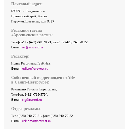
Почтовый адрес:
690091
, г.
Владивосток
,
Приморский край
,
Россия
.
Переулок Шевченко
, дом 9, 27
Редакция газеты
«
Арсеньевские вести
»:
Телефон:
+7 (423) 240-70-21
, факс:
+7 (423) 240-70-22
E-mail:
av@arsvest.ru
Редактор:
Ирина Георгиевна Гребнёва,
E-mail:
editor@arsvest.ru
Собственный корреспондент «АВ»
в Санкт-Петербурге:
Романенко Татьяна Гаврииловна,
Телефон: 8-921-765-5754,
E-mail:
rtg@narod.ru
Отдел рекламы:
Тел.: (423) 240-70-21, факс: (423) 240-70-22
E-mail:
reklama@arsvest.ru