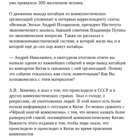
уже превысило 300 миллионов человек.
О движении выхода китайцев из коммунистических
организаций упоминает в интервью корреспонденту газеты
«Великая Эпоха» Андрей Илларионов, президент Института
экономического анализа, бывший советник Владимира Путина
по экономическим вопросам. Также он рассказал о
человеконенавистнической системе, в которой жили мы, и в
которой ещё до сих пор живут китайцы.
— Андрей Николаевич, в ежегодном итоговом отчете вы
назвали одним из важнейших событий в мире выход китайцев
из компартии Китая и связанных с ней организаций. Почему
это событие показалось вам столь значительным? Как Вы
познакомились с этим материалом?
А.И.: Конечно, я знал о том, что происходило в СССР и в
других коммунистических странах. Знал о голоде, о
репрессиях, об уничтожении людей. В этой книге есть более
полная информация о ситуации в Китае. Ее можно сравнить с
«Чёрной книгой коммунизма», с тем, что можно назвать более
развернутой главой, посвящённой коммунистическому Китаю.
Важность этого издания в том, чтобы люди знали, что
происходило и происходит в Китае во время правления
коммунистов.