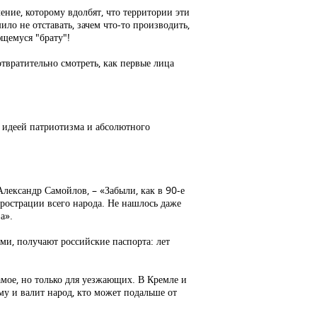
ление, которому вдолбят, что территории эти
шило не отставать, зачем что-то производить,
ющемуся "брату"!
отвратительно смотреть, как первые лица
й идеей патриотизма и абсолютного
лександр Самойлов, – «Забыли, как в 90-е
рострации всего народа. Не нашлось даже
а».
ми, получают российские паспорта: лет
мое, но только для уезжающих. В Кремле и
му и валит народ, кто может подальше от