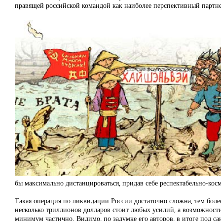
правящей российской командой как наиболее перспективный партне
бы максимально дистанцироваться, придав себе респектабельно-ко
Такая операция по ликвидации России достаточно сложна, тем более
несколько триллионов долларов стоит любых усилий, а возможности 
минимум частично. Видимо, по задумке его авторов, в итоге под с