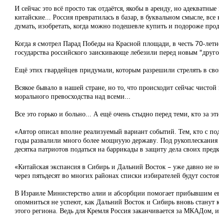
И сейчас это всё просто так отдаётся, якобы в аренду, но адекватн
китайские... Россия превратилась в базар, в буквальном смысле, все 
думать, изобретать, когда можно подешевле купить и подороже прод
Когда я смотрел Парад Победы на Красной площади, в честь 70-летн
государства российского заискивающе лебезили перед новым "друго
Ещё этих гвардейцев придумали, которым разрешили стрелять в свой
Всякое бывало в нашей стране, но то, что происходит сейчас чист
морального превосходства над всеми...
Все это горько и больно... А ещё очень стыдно перед теми, кто за э
«Автор описал вполне реализуемый вариант событий. Тем, кто с по
годы развалили много более мощнуую державу. Под рукоплескания 
десятка патриотов податься на баррикады в защиту дела своих пре
«Китайская экспансия в Сибирь и Дальний Восток – уже давно не но
через пятьдесят во многих районах списки избирателей будут состо
В Израиле Министерство алии и абсорбции помогает прибывшим евре
опомниться не успеют, как Дальний Восток и Сибирь вновь станут к
этого региона. Ведь для Кремля Россия заканчивается за МКАДом, и