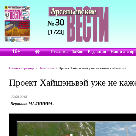
30
№
[1723]
16+
Реклама
ЗаКон
Редакция
Наши автор
Главная страница
Экономика
Проект Хайшэньвэй уже не кажется «баяном»
Проект Хайшэньвэй уже не каж
29.08.2018
Вероника МАЛИНИНА.