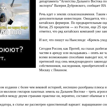
департамента "Агентства Дальнего Востока 
экспорта" Валерия Дубровского, сообщает ИА
Речь идет о землях сельхозназначения. Таким
дополнительные инвестиции. Ожидается, что а
китайских фермеров. По предварительным оце
Китая, 25 процентов — из России, еще 25 пр
отметил, что ряд китайских компаний уже за
И вот, что пишут на Ньюсленде: «Кремль уход
Сегодня Россия, как Протей, на глазах разбега
частям в аренду или вкладываясь – опять же 
всеми возможными способами выводит все, чт
претензий под сень международного законод
собственников, наследников, приобретателей 
Москву с Пекином.
вом издании с более чем вековой историей, неспешно разобраны плюсы 
ся миллион гектаров пахотных земель на Дальнем Востоке – треть агро
шейся между двумя странами практике он, вероятно, составит обычные в т
датора, в статье же рассмотрен единственный вариант: выращивание сои 