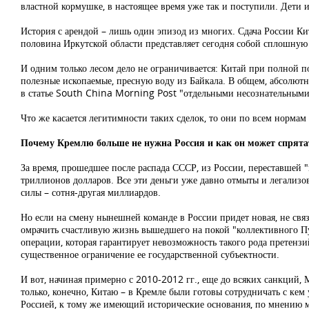
властной кормушке, в настоящее время уже так и поступили. Дети 
История с арендой – лишь один эпизод из многих. Сдача России Ки
половина Иркутской области представляет сегодня собой сплошную 
И одним только лесом дело не ограничивается: Китай при полной по
полезные ископаемые, пресную воду из Байкала. В общем, абсолютн
в статье South China Morning Post "отдельными несознательными 
Что же касается легитимности таких сделок, то они по всем нормам
Почему Кремлю больше не нужна Россия и как он может спрята
За время, прошедшее после распада СССР, из России, переставшей "
триллионов долларов. Все эти деньги уже давно отмыты и легализова
силы – сотня-другая миллиардов.
Но если на смену нынешней команде в России придет новая, не связ
омрачить счастливую жизнь вышедшего на покой "коллективного Пу
операции, которая гарантирует невозможность такого рода претенз
существенное ограничение ее государственной субъектности.
И вот, начиная примерно с 2010-2012 гг., еще до всяких санкций, 
только, конечно, Китаю – в Кремле были готовы сотрудничать с к
Россией, к тому же имеющий исторические основания, по мнению м