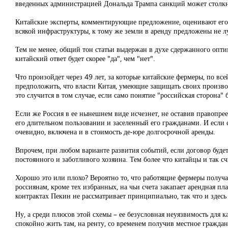
введенных администрацией Дональда Трампа санкций может столкну
Китайские эксперты, комментирующие предложение, оценивают его 
всякой инфраструктуры, к тому же земли в аренду предложены не л
Тем не менее, общий тон статьи выдержан в духе сдержанного оптим
китайский ответ будет скорее "да", чем "нет".
Что произойдет через 49 лет, за которые китайские фермеры, по в
предположить, что власти Китая, умеющие защищать своих производ
это случится в том случае, если само понятие "российская сторона" 
Если же Россия в ее нынешнем виде исчезнет, не оставив правопре
его длительном пользовании и заселенный его гражданами. И если с
очевидно, включена и в стоимость де-юре долгосрочной аренды.
Впрочем, при любом варианте развития событий, если договор будет
постоянного и заботливого хозяина. Тем более что китайцы и так с
Хорошо это или плохо? Вероятно то, что работящие фермеры получат
россиянам, кроме тех избранных, на чьи счета закапает арендная 
контрактах Пекин не рассматривает принципиально, так что и здесь
Ну, а среди плюсов этой схемы – ее безусловная неуязвимость для к
спокойно жить там, на ренту, со временем получив местное граждан