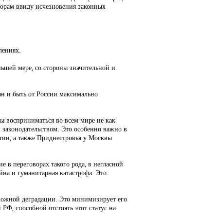
аторам ввиду исчезновения законных
лениях.
ьшей мере, со стороны значительной и
ан и быть от России максимально
ы восприниматься во всем мире не как
 законодательством. Это особенно важно в
етии, а также Приднестровья у Москвы
 в переговорах такого рода, в негласной
йна и гуманитарная катастрофа. Это
зможной деградации. Это минимизирует его
Ф, способной отстоять этот статус на