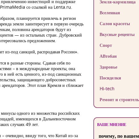
по привлечению инвестиций и поддержке
Земля-кормилица
 PrimaMedia со ссылкой на Lenta.ru.
Вселенная
 образом, планируется привлечь в регион
Салон красоты
ренда земли заинтересует в первую очередь
нкам, половина арендаторов будут из
Вкусные рецепты
оцентов — из остальных стран. Дубровский
интересовались предложением.
Спорт
ит из-под санкций, распродавая Россию».
АВтобан
ется в разные стороны. Сдавая себя по
Здоровье
частями – в международные проекты, она
о в ней есть ценного, из-под санкционных
Посиделки
ательства, защищающего добросовестных
и арендаторов. Этот план Кремля и сближает
Hi-tech
Ремонт и строитель
и минусы одного из множества российских
площадей, имеющихся в Дальневосточном
аких случаях 49 лет.
ВАШЕ МНЕНИЕ
– очевидно, ввиду того, что Китай из-за
почему, по вашем