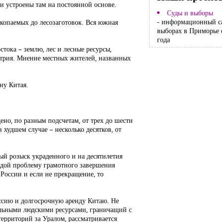
и устроены там на постоянной основе.
Суды и выборы
- информационный с
скопаемых до лесозаготовок. Вся южная
выборах в Приморье 
года
тока – землю, лес и лесные ресурсы,
устрия. Мнение местных жителей, названных
ну Китая.
ено, по разным подсчетам, от трех до шести
 худшем случае – несколько десятков, от
ный розыск украденного и на десятилетия
ндой проблему грамотного завершения
России и если не прекращение, то
ессию и долгосрочную аренду Китаю. Не
ильными людскими ресурсами, граничащий с
ерриторий за Уралом, рассматривается