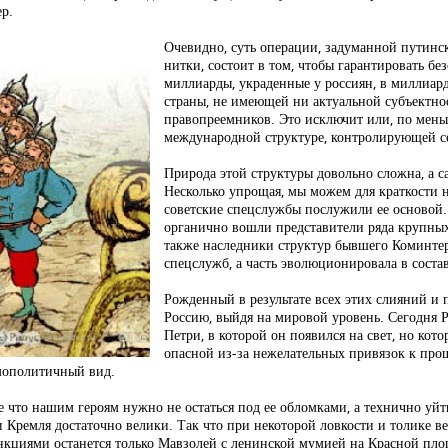
р.
Очевидно, суть операции, задуманной путин
нитки, состоит в том, чтобы гарантировать бе
миллиарды, украденные у россиян, в миллиар
страны, не имеющей ни актуальной субъектно
правопреемников. Это исключит или, по мень
международной структуре, контролирующей с
Природа этой структуры довольно сложна, а 
Несколько упрощая, мы можем для краткости н
советские спецслужбы послужили ее основой. 
органично вошли представители ряда крупны
также наследники структур бывшего Коминтер
спецслужб, а часть эволюционировала в сост
Рожденный в результате всех этих слияний и
Россию, выйдя на мировой уровень. Сегодня Р
Петри, в которой он появился на свет, но кот
опасной из-за нежелательных привязок к про
смополитичный вид.
 что нашим героям нужно не остаться под ее обломками, а технично уйти
Кремля достаточно велики. Так что при некоторой ловкости и толике ве
анкциями останется только Мавзолей с ленинской мумией на Красной площ