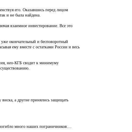
шенствуя его. Оказавшись перед лицом
так и не была найдена.
ючая взаимное инвестирование. Все это
е уже окончательный и бесповоротный
сывая ему вместе с остатками России и весь
ния, нео-КГБ сводит к минимуму
у существованию.
у виска, а другие принялись защищать
 погибло много наших пограничников....