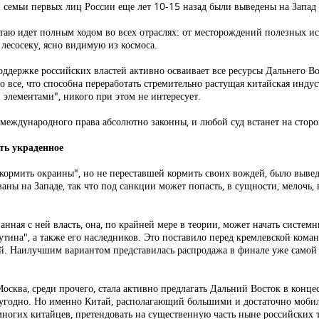
и семьи первых лиц России еще лет 10-15 назад были выведены на Запад 
таю идет полным ходом во всех отраслях: от месторождений полезных и
лесосеку, ясно видимую из космоса.
ддержке российских властей активно осваивает все ресурсы Дальнего Вос
о все, что способна переработать стремительно растущая китайская инд
элементами", никого при этом не интересует.
 международного права абсолютно законны, и любой суд встанет на сторо
ть украденное
кормить окраины", но не переставшей кормить своих вождей, было вывед
ны на Западе, так что под санкции может попасть, в сущности, мелочь, в
анная с ней власть, она, по крайней мере в теории, может начать систем
тина", а также его наследников. Это поставило перед кремлевской кома
ий. Наилучшим вариантом представилась распродажа в финале уже самой 
Москва, среди прочего, стала активно предлагать Дальний Восток в конц
ем угодно. Но именно Китай, располагающий большими и достаточно моб
ногих китайцев, претендовать на существенную часть ныне российских т