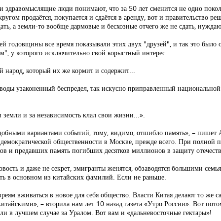
ые и здравомыслящие люди понимают, что за 50 лет сменится не одно поко
кругом продаётся, покупается и сдаётся в аренду, вот и правительство ре
ать, а земли-то вообще дармовые и бесхозные отчего же не сдать, нужда
ей годовщины все время показывали этих двух "друзей", и так это было 
м", у которого исключительно свой корыстный интерес.
 народ, который их же кормит и содержит...
ой воды узаконенный беспредел, так искусно приправленный национально
ти земли и за независимость клал свои жизни...».
добными вариантами событий, тому, видимо, отшибло память», – пишет А
демократической общественности в Москве, прежде всего. При полной п
дков и предавших память погибших десятков миллионов в защиту отечеств
вость и даже не секрет, эмигранты женятся, обзаводятся большими семья
ять в основном из китайских фамилий. Если не раньше.
ям вживаться в новое для себя общество. Власти Китая делают то же са
итайскими», – вторила нам лет 10 назад газета «Утро России». Вот пото
ли в лучшем случае за Уралом. Вот вам и «дальневосточные гектары»!