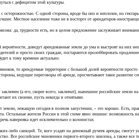
ться с дефицитом этой культуры.
с осторожностью. С одной стороны, вроде бы оно и неплохое, но гектар
учшие. Местное население тоже не в восторге от арендаторов-иностранце
изма: да, трудности есть, но в целом предложение заслуживает внимания,
сей вероятности, доведут арендованные земли до ума и выстроят на них
ителей и просто своих граждан, постараются пролоббировать продление 
будет к тому времени актуально.
емников, то арендуемые территории с большой долей вероятности просто 
тороны, ведущие переговоры об аренде, просчитывают такое развитие со
 заключен (а его, скорее всего, заключат), нынешние российские земли н
читают их своими, пусть некогда и отнятыми.
 землю, лежащую сегодня в полном запустении, – это хорошо. Есть, правд
плата. Остальные жители России в этой схеме явно лишние: возможность 
 речь наверняка идет исключительно о колонистах.
аких-либо санкций. Те, кого усадят на денежный ручеек аренды, смогут у
ство. Все российские чиновники первого-второго эшелона, а также все те