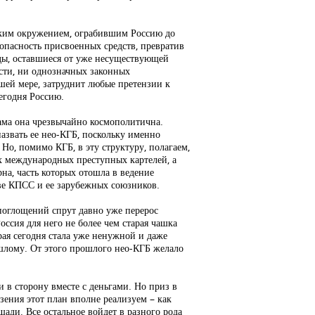
ским окружением, ограбившим Россию до
зопасность присвоенных средств, превратив
ды, оставшиеся от уже несуществующей
сти, ни однозначных законных
шей мере, затруднит любые претензии к
егодня Россию.
сама она чрезвычайно космополитична.
азвать ее нео-КГБ, поскольку именно
Но, помимо КГБ, в эту структуру, полагаем,
х международных преступных картелей, а
на, часть которых отошла в ведение
аве КПСС и ее зарубежных союзников.
 поглощений спрут давно уже перерос
оссия для него не более чем старая чашка
орая сегодня стала уже ненужной и даже
шлому. От этого прошлого нео-КГБ желало
 в сторону вместе с деньгами. Но приз в
зения этот план вполне реализуем – как
ади. Все остальное войдет в разного рода