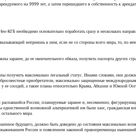
 арендуемого на 9999 лет, а затем перешедшего в собственность к аренд
Нео-КГБ необходимо основательно поработать сразу в нескольких направ
ызывающий неприязнь к ним, если не со стороны всего мира, то, по мен
ны заранее, до ее окончательного обвала, получить паспорта других стр
жны получить максимально легальный статус. Иными словами, они должн
к добросовестные приобретатели, максимально защищенные международным
ией у ее соседей, а такие планы относительно Крыма, Абхазии и Южной Ос
 распавшейся России, планируемые заранее и, несомненно, фигурирующие
бы единственной возможной альтернативой им были хаос, гражданская во
 остального мира.
лишенное будущего, должно быть доведено до состояния максимально во
 выживанием России и появлением законной правопреемницы нынешней Р