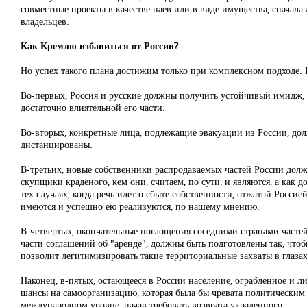
совместные проекты в качестве паев или в виде имущества, сначала
владельцев.
Как Кремлю избавиться от России?
Но успех такого плана достижим только при комплексном подходе. 
Во-первых, Россия и русские должны получить устойчивый имидж, в
достаточно влиятельной его части.
Во-вторых, конкретные лица, подлежащие эвакуации из России, долж
дистанцированы.
В-третьих, новые собственники распродаваемых частей России дол
скупщики краденого, кем они, считаем, по сути, и являются, а ка
тех случаях, когда речь идет о сбыте собственности, отжатой Росс
имеются и успешно ею реализуются, по нашему мнению.
В-четвертых, окончательные поглощения соседними странами частей
части соглашений об "аренде", должны быть подготовлены так, что
позволит легитимизировать такие территориальные захваты в глазах
Наконец, в-пятых, остающееся в России население, ограбленное и 
шансы на самоорганизацию, которая была бы чревата политическим
международном уровне, начав требовать возврата украденного.