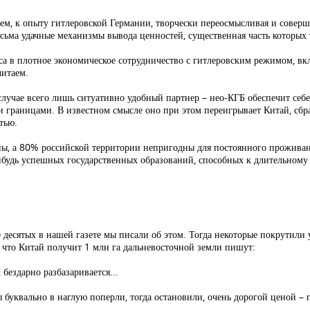
аем, к опыту гитлеровской Германии, творчески переосмысливая и совер
сьма удачные механизмы вывода ценностей, существенная часть которых 
 в плотное экономическое сотрудничество с гитлеровским режимом, вкл
читаем.
лучае всего лишь ситуативно удобный партнер – нео-КГБ обеспечит себ
 границами. В известном смысле оно при этом переигрывает Китай, сбра
тью.
оны, а 80% российской территории непригодны для постоянного прожива
нибудь успешных государственных образований, способных к длительном
десятых в нашей газете мы писали об этом. Тогда некоторые покрутили 
ом, что Китай получит 1 млн га дальневосточной земли пишут:
 бездарно разбазаривается...
 буквально в наглую поперли, тогда остановили, очень дорогой ценой –