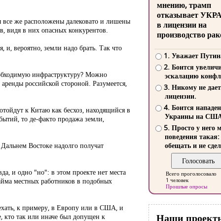
мнению, трамп
отказывает УКР
ы все же расположены далековато и лишены
в лицензии на
в, видя в них опасных конкурентов.
производство рак
 и, вероятно, земли надо брать. Так что
1. Уважает Путин
2. Боится увелич
 необходимую инфраструктуру? Можно
эскалацию конфл
аренды российской стороной. Разумеется,
3. Никому не дает
лицензии.
4. Боится нападе
отойдут к Китаю как бесхоз, находящийся в
Украины на СШ
бытий, то де-факто продажа земли,
5. Просто у него 
поведения такая:
а Дальнем Востоке надолго получат
обещать и не сдел
а, и одно "но": в этом проекте нет места
Всего проголосовало
найма местных работников в подобных
1 человек
Прошлые опросы
ехать, к примеру, в Европу или в США, и
Наши проект
, кто так или иначе был допущен к