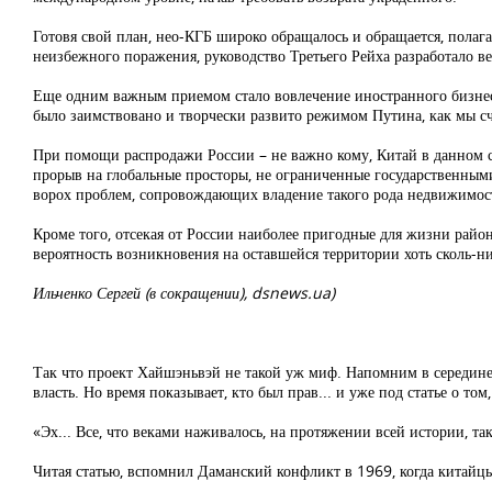
Готовя свой план, нео-КГБ широко обращалось и обращается, полаг
неизбежного поражения, руководство Третьего Рейха разработало ве
Еще одним важным приемом стало вовлечение иностранного бизнеса
было заимствовано и творчески развито режимом Путина, как мы с
При помощи распродажи России – не важно кому, Китай в данном с
прорыв на глобальные просторы, не ограниченные государственными
ворох проблем, сопровождающих владение такого рода недвижимос
Кроме того, отсекая от России наиболее пригодные для жизни рай
вероятность возникновения на оставшейся территории хоть сколь-
Ильченко Сергей (в сокращении), dsnews.ua)
Так что проект Хайшэньвэй не такой уж миф. Напомним в середине 
власть. Но время показывает, кто был прав... и уже под статье о т
«Эх... Все, что веками наживалось, на протяжении всей истории, так
Читая статью, вспомнил Даманский конфликт в 1969, когда китайцы