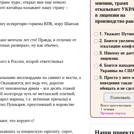
стране чудес, открыл мне еще немало
мнению, трамп
, что китайцы называют нашу страну –
отказывает УКР
в лицензии на
производство рак
екину исекретарю горкома КПК, мэру Шанхая
1. Уважает Путин
не мечтали лет сто! Правда, в отличие от
2. Боится увелич
пных размерах», ну как обычно,
эскалацию конфл
3. Никому не дает
лицензии.
ого в России, второй ответствовал:
4. Боится нападе
Украины на СШ
деральными миллиардами на саммит и мосты, а
5. Просто у него 
казывается, вот ведь что, дорогие
поведения такая:
т чиновничья армия – все десять этажей
обещать и не сдел
 полгорода чуть не метлахской плиткой,
арил марины, т.е. яхтенные причалы) и
й тип Пушкарев, преуспевший в воровстве
Всего проголосовало
1 человек
Прошлые опросы
ают, что воруют-с!
Наши проект
пахавших за нищенскую зарплату, сирот,