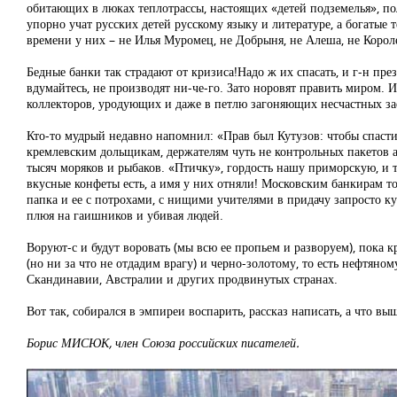
обитающих в люках теплотрассы, настоящих «детей подземелья», пол
упорно учат русских детей русскому языку и литературе, а богатые 
времени у них – не Илья Муромец, не Добрыня, не Алеша, не Короле
Бедные банки так страдают от кризиса!Надо ж их спасать, и г-н пр
вдумайтесь, не производят ни-че-го. Зато норовят править миром. 
коллекторов, уродующих и даже в петлю загоняющих несчастных з
Кто-то мудрый недавно напомнил: «Прав был Кутузов: чтобы спасти
кремлевским дольщикам, держателям чуть не контрольных пакетов акц
тысяч моряков и рыбаков. «Птичку», гордость нашу приморскую, и 
вкусные конфеты есть, а имя у них отняли! Московским банкирам толь
папка и ее с потрохами, с нищими учителями в придачу запросто к
плюя на гаишников и убивая людей.
Воруют-с и будут воровать (мы всю ее пропьем и разворуем), пока 
(но ни за что не отдадим врагу) и черно-золотому, то есть нефтяно
Скандинавии, Австралии и других продвинутых странах.
Вот так, собирался в эмпиреи воспарить, рассказ написать, а что в
Борис МИСЮК, член Союза российских писателей.