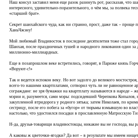
Наш консул заставил меня еще разок разинуть рот, рассказав, что ш
интересного, удивительно-поразительного, о чём мы, за полвека те
«старший брат».
Секрет шанхайского чуда, как ни странно, прост, даже так – проще
ХаньЧжэну!
Мой любимый Владивосток в последние десятилетия тоже стал городо
Шанхая, после праздничных тушей и народного ликования один за д
миллионно-миллиардных.
Еще в позапрошлом веке встретились, говорят, в Париже князь Горча
«Воруют-с!»
Так и ведется испокон веку. Но вот задолго до великого мостостроя
всего-то нашими квартплатами, сотворил чуть ли не равноценное ар
сограждане: не зря бумажки на квартплату называются в народе – 
мэрии и, разумеется, сами мэры: подсидевший Черепкова Копылов,
закупленной втридорога у родного зятька; затем Николаев, по кри
сестрицу, после его побега за «бугор» от тюрьмы взмывшую во влас
настолько, что удостоился посадки в прославленную Матросскую Т
Н-да, друзья-товарищи владивостокцы, никакие вы не господа, вы ра
А каковы ж цветочки-ягодки? Да вот – в результате мы имеем нище