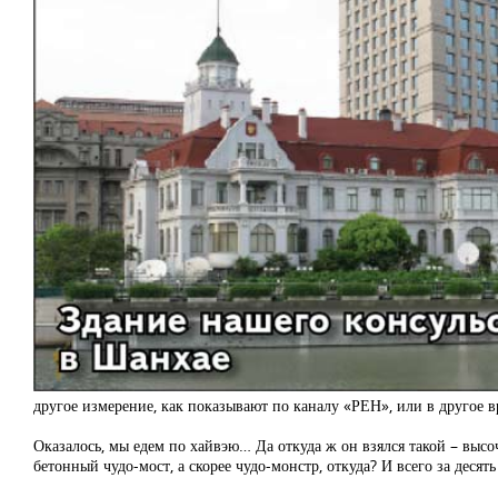
другое измерение, как показывают по каналу «РЕН», или в другое вре
Оказалось, мы едем по хайвэю… Да откуда ж он взялся такой – вы
бетонный чудо-мост, а скорее чудо-монстр, откуда? И всего за десят