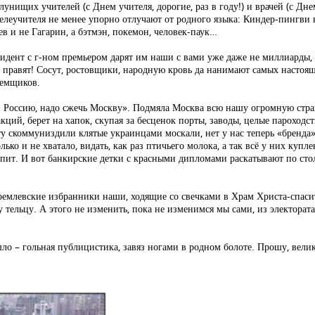
унищих учителей (с Днем учителя, дорогие, раз в году!) и врачей (с Дне
телеучителя не менее упорно отлучают от родного языка: Киндер-пингви в
в и не Гагарин, а бэтмэн, покемон, человек-паук…
езидент с г-ном премьером дарят им наши с вами уже даже не миллиарды, 
И правят! Сосут, ростовщики, народную кровь да нанимают самых настоящ
аемщиков.
 Россию, надо сжечь Москву». Подмяла Москва всю нашу огромную страну
ий, берет на хапок, скупая за бесценок порты, заводы, целые пароходств
ту скоммуниздили клятые украинцами москали, нет у нас теперь «бренда
ко и не хватало, видать, как раз птичьего молока, а так всё у них купле
упит. И вот банкирские детки с красными дипломами раскатывают по сто
кремлевские избранники наши, ходящие со свечками в Храм Христа-спасит
му тельцу. А этого не изменить, пока не изменимся мы сами, из электорат
ышло – гольная публицистика, завяз ногами в родном болоте. Прошу, вел