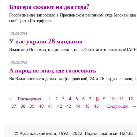
Блогера сажают на два года?
Гособвинение запросило в Пресненском районном суде Москвы два 
сообщает «Интерфакс».
28.09.2016
У нас украли 28 мандатов
Владимир Истархов, националист, на выборах агитировал за «ПАР
28.09.2016
А народ не знал, где голосовать
Во Владивостоке в домах на Днепровской, 24 и 26 люди не знали, 
8
Предыдущая
1
2
3
4
5
6
7
9
10
11
12
37
38
39
40
41
42
43
44
45
46
Следующая
© Арсеньевские вести, 1992—2022. Индекс подписки: П2436