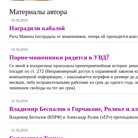
Материалы автора
19.10.2016
Наградили кабалой
Рита Манина пострадала от мошенников, теперь ей приходится выпла
19.10.2016
Порно-мошенники рядятся в УВД?
Со мной в воскресенье произошла пренеприятнейшая история: решил
посадят по ст. 272 (Неправомерный доступ к охраняемой законом 
компьютерной информации, – наказывается штрафом в размере до дв
месяцев, либо исправительными работами на срок до одного года, л
лишением свободы на тот же срок).
12.10.2016
Владимир Беспалов о Горчакове, Ролике и 
Владимир Беспалов (КПРФ) и Александр Ролик («ЕР») претендовали 
12.10.2016
Суд выгнал Ужика