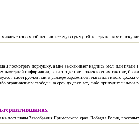
чивать с копеечной пенсии весомую сумму, ей теперь не на что покупать
а я посмотреть порнушку, а мне выскакивает надпись, мол, или плати 10
компьютерной информации, если это деяние повлекло уничтожение, бло
ухсот тысяч рублей или в размере заработной платы или иного дохода 
ибо ограничением свободы на срок до двух лет, либо принудительными ра
альтернативщиках
на пост главы Заксобрания Приморского края. Победил Ролик, поскольк