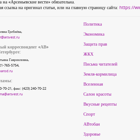
 на «Арсеньевские вести» обязательна.
я ссылка на оригинал статьи, или на главную страницу сайта:
https://w
Политика
евна Гребнёва,
Экономика
r@arsvest.ru
Защита прав
ый корреспондент «АВ»
етербурге:
ЖКХ
тьяна Гаврииловна,
Письма читателей
21-765-5754,
narod.ru
Земля-кормилица
кламы:
Вселенная
40-70-21, факс: (423) 240-70-22
Салон красоты
ma@arsvest.ru
Вкусные рецепты
Спорт
АВтобан
Здоровье