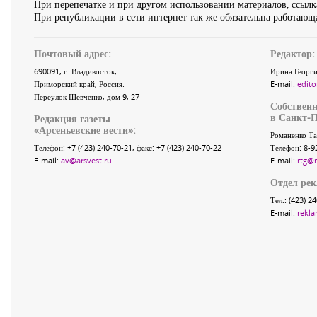
При перепечатке и при другом использовании материалов, ссылка
При републикации в сети интернет так же обязательна работающа
Почтовый адрес:
Редактор:
690091
, г.
Владивосток
,
Ирина Георги
Приморский край
,
Россия
.
E-mail:
edito
Переулок Шевченко
, дом 9, 27
Собственн
в Санкт-П
Редакция газеты
«
Арсеньевские вести
»:
Романенко Та
Телефон:
+7 (423) 240-70-21
, факс:
+7 (423) 240-70-22
Телефон: 8-9
E-mail:
av@arsvest.ru
E-mail:
rtg@
Отдел ре
Тел.: (423) 2
E-mail:
rekla