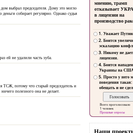
мнению, трамп
 дом выбрал председателя. Дому это могло
отказывает УКР
о деньги собирает регулярно. Однако судья
в лицензии на
производство рак
1. Уважает Путин
2. Боится увелич
эскалацию конфл
3. Никому не дает
аз ей не удалили часть зуба.
лицензии.
4. Боится нападе
Украины на СШ
5. Просто у него 
поведения такая:
я ТСЖ, потому что старый председатель и
обещать и не сдел
 ничего полезного она не делает.
Всего проголосовало
1 человек
Прошлые опросы
Наши проект