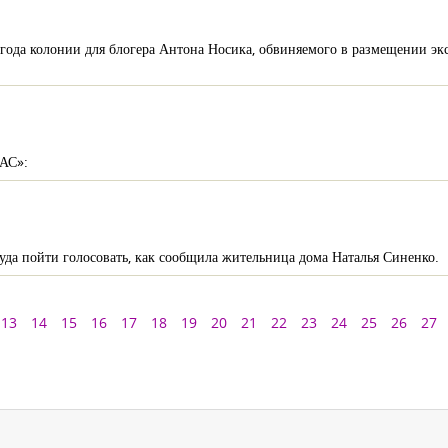
года колонии для блогера Антона Носика, обвиняемого в размещении экс
НАС»:
куда пойти голосовать, как сообщила жительница дома Наталья Синенко.
13
14
15
16
17
18
19
20
21
22
23
24
25
26
27