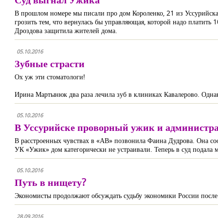
В прошлом номере мы писали про дом Короленко, 21 из Уссурийска.
грозить тем, что вернулась бы управляющая, которой надо платить 1
Дроздова защитила жителей дома.
05.10.2016
Зубные страсти
Ох уж эти стоматологи!
Ирина Мартынюк два раза лечила зуб в клиниках Кавалерово. Однако 
05.10.2016
В Уссурийске проворный ужик и администра
В расстроенных чувствах в «АВ» позвонила Фаина Дудрова. Она соо
УК «Ужик» дом категорически не устраивали. Теперь в суд подала мэ
05.10.2016
Путь в нищету?
Экономисты продолжают обсуждать судьбу экономики России после в
28.09.2016