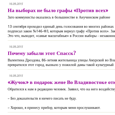
16.09.2015
На выборах не было графы «Против всех»
Зато коммунисты оказались в большинстве в Анучинском районе
13 сентября проходил единый день голосования во многих районах 
подписал закон №146-ФЗ, которым вернул графу «Против всех». Зако
Это что, выходит, «самые масштабные» в России выборы - незаконн
16.09.2015
Почему забыли этот Спасск?
Валентина Дроздова, 86-летняя жительница улицы Амурской во Влади
превратился этот город, вызвало у пожилой дамы такой культурный 
16.09.2015
«Жучок» в подарок жене Во Владивостоке о
Обратился к нам в редакцию человек. Заявил, что на него воздейст
– Без доказательств я ничего писать не буду.
– Хорошо, я принесу прибор, которым меня прослушивают.