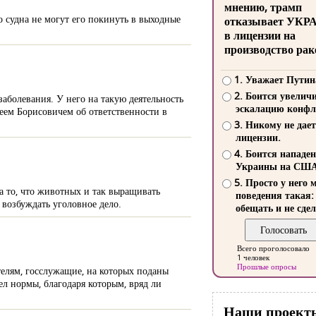
мнению, трамп
о судна не могут его покинуть в выходные
отказывает УКР
в лицензии на
производство рак
1. Уважает Путин
2. Боится увелич
заболевания. У него на такую деятельность
эскалацию конфл
реем Борисовичем об ответственности в
3. Никому не дает
лицензии.
4. Боится нападе
Украины на СШ
5. Просто у него 
а то, что животных и так выращивать
поведения такая:
ь возбуждать уголовное дело.
обещать и не сдел
Всего проголосовало
1 человек
Прошлые опросы
телям, госслужащие, на которых поданы
л нормы, благодаря которым, вряд ли
Наши проект