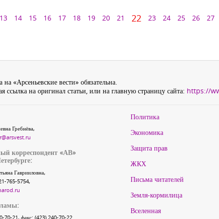
22
13
14
15
16
17
18
19
20
21
23
24
25
26
27
 на «Арсеньевские вести» обязательна.
я ссылка на оригинал статьи, или на главную страницу сайта:
https://w
Политика
евна Гребнёва,
Экономика
r@arsvest.ru
Защита прав
ый корреспондент «АВ»
етербурге:
ЖКХ
тьяна Гаврииловна,
Письма читателей
21-765-5754,
narod.ru
Земля-кормилица
кламы:
Вселенная
40-70-21, факс: (423) 240-70-22