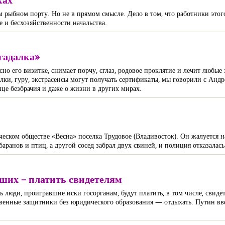
 рыбном порту. Но не в прямом смысле. Дело в том, что работники этог
е и бесхозяйственности начальства.
гадалка»
но его визитке, снимает порчу, сглаз, родовое проклятие и лечит любые 
далки, гуру, экстрасенсы могут получать сертификаты, мы говорили с Анд
нце безбрачия и даже о жизни в других мирах.
еском обществе «Весна» поселка Трудовое (Владивосток). Он жалуется н
баранов и птиц, а другой сосед забрал двух свиней, и полиция отказалас
вших – платить свидетелям
 люди, проигравшие иски госорганам, будут платить, в том числе, свиде
твенные защитники без юридического образования — отдыхать. Путин вве