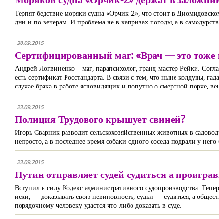
Терпят бедствие моряки судна «Орчик-2», что стоит в Диомидовском
дни и по вечерам. И проблема не в капризах погоды, а в самодурств
30.09.2015
Сертифицированный маг: «Врач — это тоже 
Андрей Логвиненко – маг, парапсихолог, гранд-мастер Рейки. Соглас
есть сертификат Росстандарта. В связи с тем, что ныне колдуны, га
случае брака в работе ясновидящих и попутно о смертной порче, ве
23.09.2015
Полиция Трудового крышует свиней?
Игорь Сварник разводит сельскохозяйственных животных в садоводч
непросто, а в последнее время собаки одного соседа подрали у него 
23.09.2015
Путин отправляет судей судиться а проигра
Вступил в силу Кодекс административного судопроизводства. Теперь
иски, — доказывать свою невиновность, судьи — судиться, а общес
порядочному человеку удастся что-либо доказать в суде.