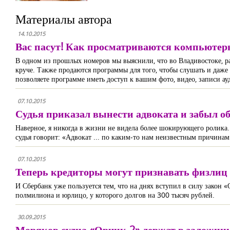
Материалы автора
14.10.2015
Вас пасут! Как просматриваются компьюте
В одном из прошлых номеров мы выяснили, что во Владивостоке, ра
круче. Также продаются программы для того, чтобы слушать и даже 
позволяете программе иметь доступ к вашим фото, видео, записи ау
07.10.2015
Судья приказал вынести адвоката и забыл об
Наверное, я никогда в жизни не видела более шокирующего ролика. 
судья говорит: «Адвокат ... по каким-то нам неизвестным причинам
07.10.2015
Теперь кредиторы могут признавать физлиц
И Сбербанк уже пользуется тем, что на днях вступил в силу закон 
полмилиона и юрлицо, у которого долгов на 300 тысяч рублей.
30.09.2015
Моряков судна «Орчик-2» держат в заложни