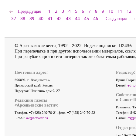
Предыдущая
1
2
3
4
5
6
7
8
9
10
11
12
37
38
39
40
41
42
43
44
45
46
Следующая
© Арсеньевские вести, 1992—2022. Индекс подписки: П2436
При перепечатке и при другом использовании материалов, ссылка
При републикации в сети интернет так же обязательна работающа
Почтовый адрес:
Редактор:
690091
, г.
Владивосток
,
Ирина Георги
Приморский край
,
Россия
.
E-mail:
edito
Переулок Шевченко
, дом 9, 27
Собственн
в Санкт-П
Редакция газеты
«
Арсеньевские вести
»:
Романенко Та
Телефон:
+7 (423) 240-70-21
, факс:
+7 (423) 240-70-22
Телефон: 8-9
E-mail:
av@arsvest.ru
E-mail:
rtg@
Отдел ре
Тел.: (423) 2