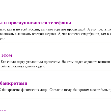
ры и прослушиваются телефоны
вно как и по всей России, активно торгуют прослушкой. А это преступле
включать-выключать телефон жертвы. А, что касается смартфонов, там в «
дио.
 этом
Его сняли перед уголовным процессом. На этом видео адвоката выносят и
 сейчас покинул здание суда».
 банкротами
«О банкротстве физических лиц». Согласно нему, банкротом может быть п
ках