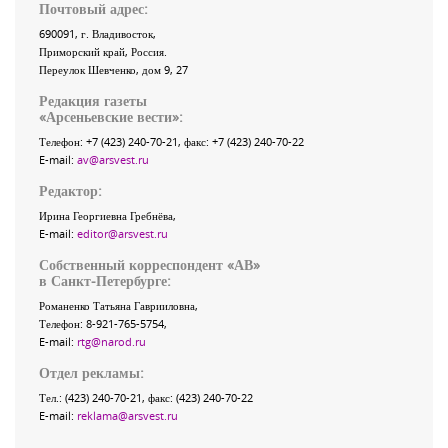
Почтовый адрес:
690091
, г.
Владивосток
,
Приморский край
,
Россия
.
Переулок Шевченко
, дом 9, 27
Редакция газеты
«
Арсеньевские вести
»:
Телефон:
+7 (423) 240-70-21
, факс:
+7 (423) 240-70-22
E-mail:
av@arsvest.ru
Редактор:
Ирина Георгиевна Гребнёва,
E-mail:
editor@arsvest.ru
Собственный корреспондент «АВ»
в Санкт-Петербурге:
Романенко Татьяна Гаврииловна,
Телефон: 8-921-765-5754,
E-mail:
rtg@narod.ru
Отдел рекламы:
Тел.: (423) 240-70-21, факс: (423) 240-70-22
E-mail:
reklama@arsvest.ru