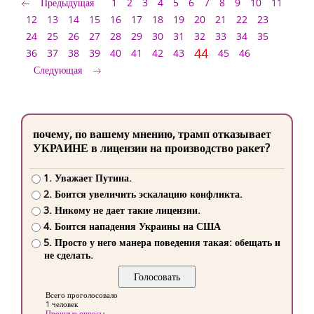
Предыдущая
1
2
3
4
5
6
7
8
9
10
11
12
13
14
15
16
17
18
19
20
21
22
23
24
25
26
27
28
29
30
31
32
33
34
35
44
36
37
38
39
40
41
42
43
45
46
Следующая
почему, по вашему мнению, трамп отказывает
УКРАИНЕ в лицензии на производство ракет?
1. Уважает Путина.
2. Боится увеличить эскалацию конфликта.
3. Никому не дает такие лицензии.
4. Боится нападения Украины на США
5. Просто у него манера поведения такая: обещать и
не сделать.
Всего проголосовало
1 человек
Прошлые опросы