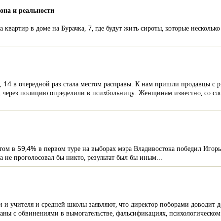
она и реальности
 квартир в доме на Бурачка, 7, где будут жить сироты, которые нескольк
 14 в очередной раз стала местом расправы. К нам пришли продавцы с р
, через полицию определили в психбольницу. Женщинам известно, со сло
атом в 59,4% в первом туре на выборах мэра Владивостока победил Игорь
 не проголосовал бы никто, результат был бы иным...
и и учителя и средней школы заявляют, что директор поборами доводит де
ганы с обвинениями в вымогательстве, фальсификациях, психологическом