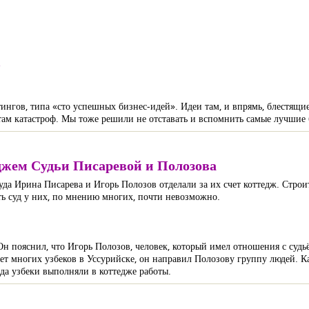
в
ингов, типа «сто успешных бизнес-идей». Идеи там, и впрямь, блестящи
стам катастроф. Мы тоже решили не отставать и вспомнить самые лучшие 
еджем Судьи Писаревой и Полозова
суда Ирина Писарева и Игорь Полозов отделали за их счет коттедж. Стр
ть суд у них, по мнению многих, почти невозможно.
н пояснил, что Игорь Полозов, человек, который имел отношения с судьё
ает многих узбеков в Уссурийске, он направил Полозову группу людей. К
да узбеки выполняли в коттедже работы.