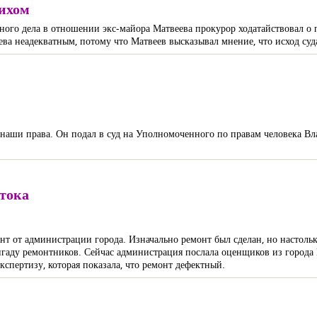
сихом
ного дела в отношении экс-майора Матвеева прокурор ходатайствовал о
ева неадекватным, потому что Матвеев высказывал мнение, что исход суд
аши права. Он подал в суд на Уполномоченного по правам человека Вла
тока
т от администрации города. Изначально ремонт был сделан, но настольк
игаду ремонтников. Сейчас администрация послала оценщиков из города
экспертизу, которая показала, что ремонт дефектный.