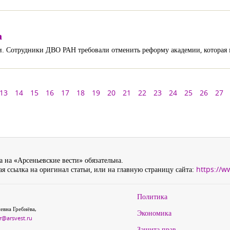
а
 Сотрудники ДВО РАН требовали отменить реформу академии, которая мо
13
14
15
16
17
18
19
20
21
22
23
24
25
26
27
 на «Арсеньевские вести» обязательна.
я ссылка на оригинал статьи, или на главную страницу сайта:
https://w
Политика
евна Гребнёва,
Экономика
r@arsvest.ru
Защита прав