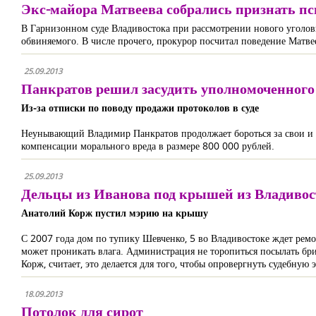
Экс-майора Матвеева собрались признать п
В Гарнизонном суде Владивостока при рассмотрении нового уголов
обвиняемого. В числе прочего, прокурор посчитал поведение Матве
25.09.2013
Панкратов решил засудить уполномоченного
Из-за отписки по поводу продажи протоколов в суде
Неунывающий Владимир Панкратов продолжает бороться за свои и н
компенсации морального вреда в размере 800 000 рублей.
25.09.2013
Дельцы из Иванова под крышей из Владивос
Анатолий Корж пустил мэрию на крышу
С 2007 года дом по тупику Шевченко, 5 во Владивостоке ждет ремон
может проникать влага. Администрация не торопиться посылать бр
Корж, считает, это делается для того, чтобы опровергнуть судебную 
18.09.2013
Потолок для сирот