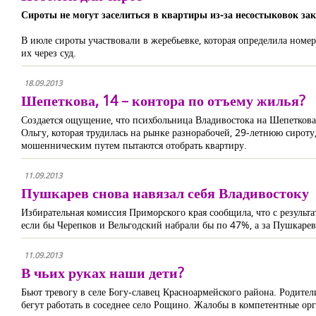
Сироты не могут заселиться в квартиры из-за несостыковок зак
В июле сироты участвовали в жеребьевке, которая определила номера
их через суд.
18.09.2013
Шепеткова, 14 – контора по отъему жилья?
Создается ощущение, что психбольница Владивостока на Шепеткова,
Ольгу, которая трудилась на рынке разнорабочей, 29-летнюю сироту
мошенническим путем пытаются отобрать квартиру.
11.09.2013
Пушкарев снова навязал себя Владивостоку
Избирательная комиссия Приморского края сообщила, что с результ
если бы Черепков и Вельгодский набрали бы по 47%, а за Пушкарева
11.09.2013
В чьих руках наши дети?
Бьют тревогу в селе Богу-славец Красноармейского района. Родител
бегут работать в соседнее село Рощино. Жалобы в компетентные ор