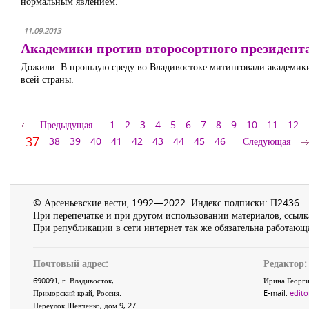
нормальным явлением.
11.09.2013
Академики против второсортного президент
Дожили. В прошлую среду во Владивостоке митинговали академики.
всей страны.
Предыдущая
1
2
3
4
5
6
7
8
9
10
11
12
37
38
39
40
41
42
43
44
45
46
Следующая
© Арсеньевские вести, 1992—2022. Индекс подписки: П2436
При перепечатке и при другом использовании материалов, ссылка
При републикации в сети интернет так же обязательна работающа
Почтовый адрес:
Редактор:
690091
, г.
Владивосток
,
Ирина Георги
Приморский край
,
Россия
.
E-mail:
edito
Переулок Шевченко
, дом 9, 27