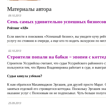
Материалы автора
09.10.2013
Семь самых удивительно успешных бизнесо
Рейтинг «АВ»
Если ввести в поисковик «Успешный бизнес», вы увидите кучу рейт
услугу по стоянию в очереди, а еще кто-то водить экскурсии по ме
02.10.2013
Строители попали на бабки – эпопея с котт
Строители Уссурийска считают, что судья Уссурийского районного 
пользуются тем, что Ирина Владимировна работает в суде, и выигра
Судья кинула узбеков?
К нам обратился Махаммаджон Эргашев, для друзей просто Марат. О
заняться отделкой его строящегося коттеджа. Поскольку Эргашев зн
оказание услуг с Полозовым он не подписывал. Чуть больше полуго
25.09.2013