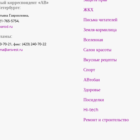
ый корреспондент «АВ»
етербурге:
ЖКХ
тьяна Гаврииловна,
Письма читателей
21-765-5754,
narod.ru
Земля-кормилица
кламы:
Вселенная
40-70-21, факс: (423) 240-70-22
Салон красоты
ma@arsvest.ru
Вкусные рецепты
Спорт
АВтобан
Здоровье
Посиделки
Hi-tech
Ремонт и строительство