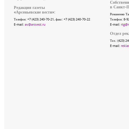
Собственн
в Санкт-П
Редакция газеты
«
Арсеньевские вести
»:
Романенко Та
Телефон:
+7 (423) 240-70-21
, факс:
+7 (423) 240-70-22
Телефон: 8-9
E-mail:
av@arsvest.ru
E-mail:
rtg@
Отдел ре
Тел.: (423) 2
E-mail:
rekla