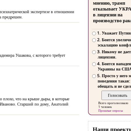
мнению, трамп
отказывает УКР
 психиатрической экспертизе в отношении
в лицензии на
а предрешен.
производство рак
1. Уважает Путин
2. Боится увелич
эскалацию конфл
3. Никому не дает
димира Ушакова, с которого требует
лицензии.
4. Боится нападе
Украины на СШ
5. Просто у него 
поведения такая:
обещать и не сдел
о плохо, что на крыше дыры, в которые
Всего проголосовало
 Иваново. Старший по дому, Анатолий
1 человек
Прошлые опросы
Наши проект