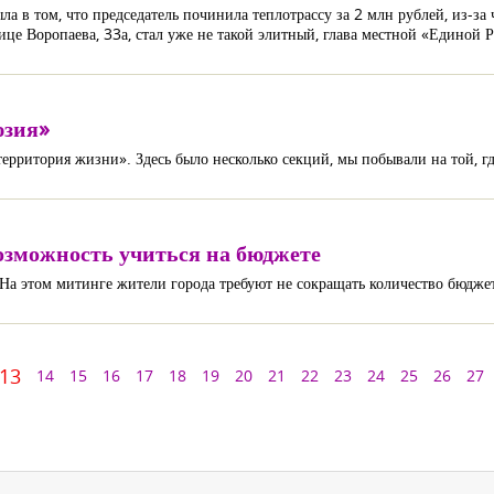
 в том, что председатель починила теплотрассу за 2 млн рублей, из-за 
лице Воропаева, 33а, стал уже не такой элитный, глава местной «Единой 
юзия»
ритория жизни». Здесь было несколько секций, мы побывали на той, г
зможность учиться на бюджете
На этом митинге жители города требуют не сокращать количество бюдже
13
14
15
16
17
18
19
20
21
22
23
24
25
26
27