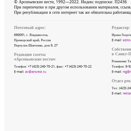
© Арсеньевские вести, 1992—2022. Индекс подписки: П2436
При перепечатке и при другом использовании материалов, ссылка
При републикации в сети интернет так же обязательна работающа
Почтовый адрес:
Редактор:
690091
, г.
Владивосток
,
Ирина Георги
Приморский край
,
Россия
.
E-mail:
edito
Переулок Шевченко
, дом 9, 27
Собственн
в Санкт-П
Редакция газеты
«
Арсеньевские вести
»:
Романенко Та
Телефон:
+7 (423) 240-70-21
, факс:
+7 (423) 240-70-22
Телефон: 8-9
E-mail:
av@arsvest.ru
E-mail:
rtg@
Отдел ре
Тел.: (423) 2
E-mail:
rekla