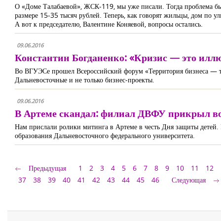
О «Доме Талабаевой», ЖСК-119, мы уже писали. Тогда проблема была
размере 15-35 тысяч рублей. Теперь, как говорят жильцы, дом по у
А вот к председателю, Валентине Коняевой, вопросы остались.
09.06.2016
Константин Богданенко: «Кризис — это илл
Во ВГУЭСе прошел Всероссийский форум «Территория бизнеса — тер
Дальневосточные и не только бизнес-проекты.
09.06.2016
В Артеме скандал: филиал ДВФУ прикрыл во
Нам прислали ролики митинга в Артеме в честь Дня защиты детей. 
образования Дальневосточного федерального университета.
Предыдущая
1
2
3
4
5
6
7
8
9
10
11
12
37
38
39
40
41
42
43
44
45
46
Следующая