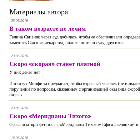
Материалы автора
23.06.2016
В таком возрасте не лечим
Галина Свизняк через суд добилась, чтобы ее обеспечивали опреде
заменить Свизняк лекарства, положенные по суду, другими.
23.06.2016
Скоро «скорая» станет платной
У них денег нет
Институт Минфина предлагает, чтобы взрослый человек (не инвалид
поручений по вопросам, связанным с организацией оказания скоро
скорых.
23.06.2016
Скоро «Меридианы Тихого»
Ораганизаторы фестиваля «Меридианы Тихого» Ефим Звеняцкий и дру
16.06.2016