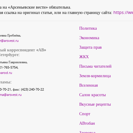
 на «Арсеньевские вести» обязательна.
я ссылка на оригинал статьи, или на главную страницу сайта:
https://w
Политика
евна Гребнёва,
Экономика
r@arsvest.ru
Защита прав
ый корреспондент «АВ»
етербурге:
ЖКХ
тьяна Гаврииловна,
Письма читателей
21-765-5754,
narod.ru
Земля-кормилица
кламы:
Вселенная
40-70-21, факс: (423) 240-70-22
Салон красоты
ma@arsvest.ru
Вкусные рецепты
Спорт
АВтобан
Здоровье