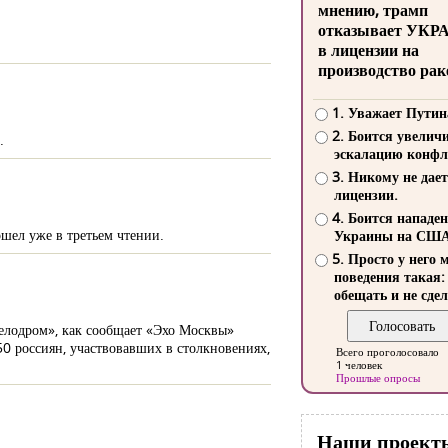
мнению, трамп
отказывает УКР
в лицензии на
производство рак
1. Уважает Путин
2. Боится увелич
.
эскалацию конфл
3. Никому не дает
лицензии.
4. Боится нападе
шел уже в третьем чтении.
Украины на СШ
5. Просто у него 
поведения такая:
обещать и не сдел
елодром», как сообщает «Эхо Москвы»
150 россиян, участвовавших в столкновениях,
Всего проголосовало
1 человек
Прошлые опросы
Наши проект