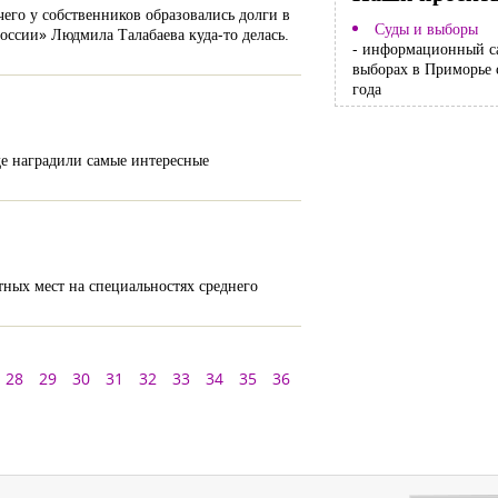
чего у собственников образовались долги в
Суды и выборы
России» Людмила Талабаева куда-то делась.
- информационный с
выборах в Приморье 
года
де наградили самые интересные
тных мест на специальностях среднего
28
29
30
31
32
33
34
35
36