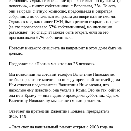
состоялось. Однако голосование прошло только по пунктам 1,2
повестки», – пишут собственники с Воропаева, 33а. То есть,
они выбрали счетную комиссию, председателя и секретаря
собрания, а по остальным вопросам договориться не смогли.
Однако в мае, как пишет ГЖИ, было решено открыть спецсчет
(за это проголосовало 57% собственников), но инспекция
разъясняет, что спецсчет может быть открыт, если за это
проголосовали 67% собственников.
Поэтому никакого спецсчета на капремонт в этом доме быть не
должно.
Председатель: «Против меня только 26 человек»
Мы позвонили на сотовый телефон Валентине Николаевне,
чтобы спросить ее мнение по поводу претензий жителей дома.
Нам ответил представитель Валентины Николаевны, что,
насколько ему известно, она уехала в Крым. Это не так, сейчас
она не в Крыму — она недавно проводила субботник. Однако
Валентину Николаевну мы все же смогли разыскать.
Отвечает на претензии Валентина Коняева, председатель
ЖСК-119:
– Этот счет на капитальный ремонт открыт с 2008 года на