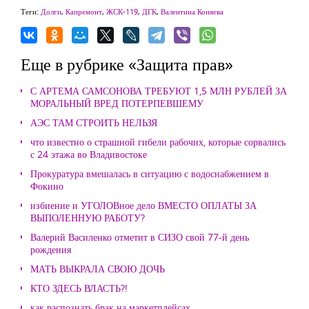
Теги:
Долги
,
Капремонт
,
ЖСК-119
,
ДГК
,
Валентина Коняева
Еще в рубрике «Защита прав»
С АРТЕМА САМСОНОВА ТРЕБУЮТ 1,5 МЛН РУБЛЕЙ ЗА
МОРАЛЬНЫЙ ВРЕД ПОТЕРПЕВШЕМУ
АЭС ТАМ СТРОИТЬ НЕЛЬЗЯ
что известно о страшной гибели рабочих, которые сорвались
с 24 этажа во Владивостоке
Прокуратура вмешалась в ситуацию с водоснабжением в
Фокино
избиение и УГОЛОВное дело ВМЕСТО ОПЛАТЫ ЗА
ВЫПОЛЕННУЮ РАБОТУ?
Валерий Василенко отметит в СИЗО свой 77-й день
рождения
МАТЬ ВЫКРАЛА СВОЮ ДОЧЬ
КТО ЗДЕСЬ ВЛАСТЬ?!
как распознать брак на маркетплейсах