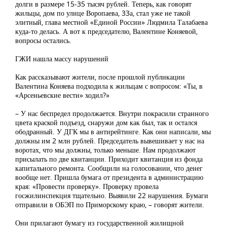
долги в размере 15-35 тысяч рублей. Теперь, как говорят
жильцы, дом по улице Воропаева, 33а, стал уже не такой
элитный, глава местной «Единой России» Людмила Талабаева
куда-то делась. А вот к председателю, Валентине Коняевой,
вопросы остались.
ГЖИ нашла массу нарушений
Как рассказывают жители, после прошлой публикации
Валентина Коняева подходила к жильцам с вопросом: «Ты, в
«Арсеньевские вести» ходил?»
– У нас беспредел продолжается. Внутри покрасили странного
цвета краской подъезд, снаружи дом как был, так и остался
ободранный. У ДГК мы в антирейтинге. Как они написали, мы
должны им 2 млн рублей. Председатель вывешивает у нас на
воротах, что мы должны, только меньше. Нам продолжают
присылать по две квитанции. Приходит квитанция из фонда
капитального ремонта. Сообщили на голосовании, что денег
вообще нет. Пришла бумага от президента в администрацию
края: «Провести проверку». Проверку провела
госжилинспекция тщательно. Выявили 22 нарушения. Бумаги
отправили в ОБЭП по Приморскому краю, – говорят жители.
Они прилагают бумагу из государственной жилищной