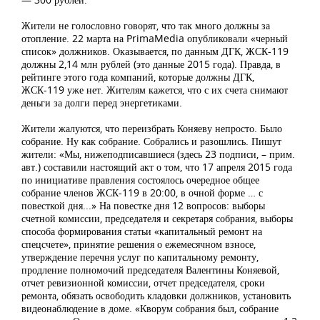
Жители не голословно говорят, что так много должны за
отопление. 22 марта на PrimaMedia опубликовали «черный
список» должников. Оказывается, по данным ДГК, ЖСК-119
должны 2,14 млн рублей (это данные 2015 года). Правда, в
рейтинге этого года компаний, которые должны ДГК,
ЖСК-119 уже нет. Жителям кажется, что с их счета снимают
деньги за долги перед энергетиками.
Жители жалуются, что переизбрать Коняеву непросто. Было
собрание. Ну как собрание. Собрались и разошлись. Пишут
жители: «Мы, нижеподписавшиеся (здесь 23 подписи, – прим.
авт.) составили настоящий акт о том, что 17 апреля 2015 года
по инициативе правления состоялось очередное общее
собрание членов ЖСК-119 в 20:00, в очной форме … с
повесткой дня...» На повестке дня 12 вопросов: выборы
счетной комиссии, председателя и секретаря собрания, выборы
способа формирования статьи «капитальный ремонт на
спецсчете», принятие решения о ежемесячном взносе,
утверждение перечня услуг по капитальному ремонту,
продление полномочий председателя Валентины Коняевой,
отчет ревизионной комиссии, отчет председателя, сроки
ремонта, обязать освободить кладовки должников, установить
видеонаблюдение в доме. «Кворум собрания был, собрание