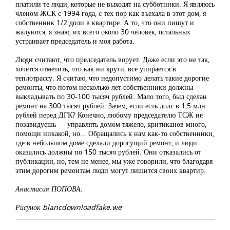
платили те люди, которые не выходят на субботники. Я являюсь
членом ЖСК с 1994 года, с тех пор как въехала в этот дом, я
собственник 1/2 доли в квартире. А то, что они пишут и
жалуются, я знаю, их всего около 30 человек, остальных
устраивает председатель и моя работа.
Люди считают, что председатель ворует. Даже если это не так,
хочется отметить, что как ни крути, все упирается в
теплотрассу. Я считаю, что недопустимо делать такие дорогие
ремонты, что потом несколько лет собственники должны
выкладывать по 30-100 тысяч рублей. Мало того, был сделан
ремонт на 300 тысяч рублей. Зачем, если есть долг в 1,5 млн
рублей перед ДГК? Конечно, любому председателю ТСЖ не
позавидуешь — управлять домом тяжело, критиканов много,
помощи никакой, но... Обращались к нам как-то собственники,
где в небольшом доме сделали дорогущий ремонт, и люди
оказались должны по 150 тысяч рублей. Они отказались от
публикации, но, тем не менее, мы уже говорили, что благодаря
этим дорогим ремонтам люди могут лишится своих квартир.
Анастасия ПОПОВА.
Рисунок blancdownloadfake.we