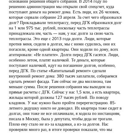
основании решения общего собрания. В 2014 году по
решению администрации мы открыли свой спецсчет, куда
поступают деньги на ремонт дома. Есть люди, их 26 человек,
которые сорвали собрание 23 апреля. За счет чего образовался
долг? Прокладывали теплотрассу, перед ДГК образовался долг
на 1 млн 975 тыс. рублей, поскольку часть теплотрассы
принадлежала им, часть — нам, у нас долги за свою часть
теплотрассы. Это еще с 2013 года долги. Люди, которые
против меня, сидели в долгах, мы с ними судились, они их
погасили, кроме одной квартиры. Они ходили по дому, всех
агитировали: «Не платите». Долги перед ДГК гасятся. Люди,
особенно летом, платят наличкой. Те деньги, которые
поступают наличкой, идут на погашение долгов, особенно,
перед ДГК. По статье «Капитальный ремонт» сделали
внутренний ремонт дома: 380 тысяч заплатили, собираемся
сделать ремонт фасада. Там сейчас не два миллиона, там
меньше сумма. После решения собрания мы выходим на
прямые расчеты с ДГК. Сейчас у нас 1,5 млн, а есть квартира,
жильцы которой должны 127 тысяч рублей. По поводу
кладовок. У нас нужно было пройти перерегистрацию. 85-
летнего дедушку никто не доводил. Их квартира тоже сидит в
долгах, они тоже не все оплачивали, я ходила по инстанциям,
писала в Москву, была у депутата, чтобы деда не трогали.
Плохо ему стало не из-за кладовки, а из-за долгов. Нас
проверяли много раз, в итоге проверки показали, что мы