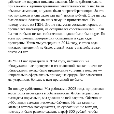
работаем не нарушая никаких законов. Меня, действительно,
привлекали к административной ответственности: у нас были
обычные лампочки, а нужны были энергосберегающие. За это
нас привлекли и оштрафовали на 4 тысячи рублей. Этот штраф
был оплачен, больше мы ни к чему не привлекались. По
поводу ответа из ГЖИ. Это не так, устав составлял юрист, он
прошел все инстанции, не оспаривался собственниками. Если
бы что-то было не так, собственники давно были бы в суде. По
всем протоколам, которые они оспаривали в суде, суды
проиграны. Устав мы утвердили в 2014 году, с этого года
никаких изменений не было, старый устав у нас действовал
почти 20 лет.
Из УБЭП нас проверяли в 2014 году, нарушений не
обнаружили, нас проверяла и из налоговой, также ничего не
обнаружили, только было предписание устранить недочет —
неправильно оформлялись приходные ордера. Все замечания
мы устранили, больше к нам претензий не было.
По поводу субботника. Мы работаем с 2005 года, придомовая
территория переведена в собственность. Чтобы территория
выглядела нормально, мы должны за ней следить. Обычно на
субботники выходит несколько бабушек. Из тех квартир,
жильцы которых возмущаются, на субботники не выходят,
поэтому и было решено сделать штраф 300 рублей, чтобы