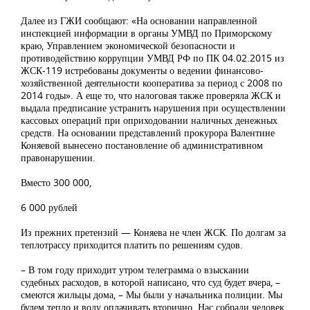
Далее из ГЖИ сообщают: «На основании направленной
инспекцией информации в органы УМВД по Приморскому
краю, Управлением экономической безопасности и
противодействию коррупции УМВД РФ по ПК 04.02.2015 из
ЖСК-119 истребованы документы о ведении финансово-
хозяйственной деятельности кооператива за период с 2008 по
2014 годы». А еще то, что налоговая также проверяла ЖСК и
выдала предписание устранить нарушения при осуществлении
кассовых операций при оприходовании наличных денежных
средств. На основании представлений прокурора Валентине
Коняевой вынесено постановление об административном
правонарушении.
Вместо 300 000,
6 000 рублей
Из прежних претензий — Коняева не член ЖСК. По долгам за
теплотрассу приходится платить по решениям судов.
– В том году приходит утром телеграмма о взыскании
судебных расходов, в которой написано, что суд будет вчера, –
смеются жильцы дома, – Мы были у начальника полиции. Мы
будем тепло и воду оплачивать вторично. Нас собрали человек