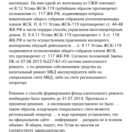
инспекции. На имя одной из жительниц из ГЖИ отвечают:
«п.8.12 Устава ЖСК-119 грубейшим образом противоречит
положениям ст. 117 ЖК РФ, подменяющие вопросы
компетенции общего собрания собранием уполномоченными
членов ЖСК. П. 8.11 Устава ЖСК-119 противоречит ст. 44-48
ЖК РФ в части порядка способа управления многоквартирным
домом. П. 9.4.11 Устава ЖСК-119 противоречит ч. 3 ст. 118
ЖК РФ в части осуществления правлением жилищного
кооператива текущей деятельности … п. 9.11 Устава ЖСК-119
подменяются полномочиями общего собрания членов ЖСК,
что противоречит ст. 117 ЖК РФ. Согласно положений Закона
ПК от 07.08.2013 №227-КЗ «О системе капитального
ремонта...» по решению собственников средства на
капитальный ремонт МКД аккумулируются либо на
специальном счете МКД, либо на счете регионального
оператора.
Решение о способе формирования фонда капитального ремонта
необходимо было принять до 31.07.2014. Протокола о
принятии решения... в инспекцию предоставлено не было. …
таким образом, владельцем специального счета является
региональный оператор. … в ходе проверки установлено, что
на официальном сайте … информация … раскрыта не в полном
объеме». В общем, пишут, что Устав во многом не
соответствует законодательству.