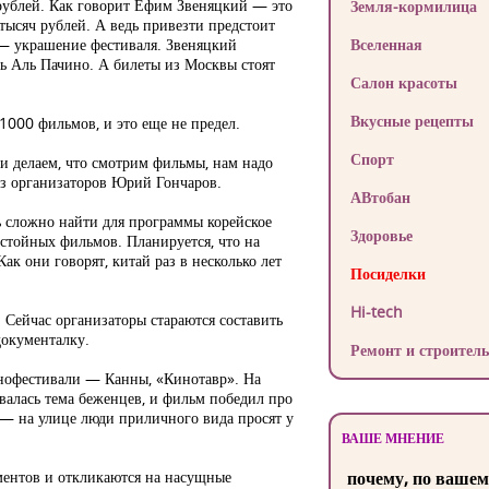
рублей. Как говорит Ефим Звеняцкий — это
Земля-кормилица
 тысяч рублей. А ведь привезти предстоит
 — украшение фестиваля. Звеняцкий
Вселенная
ить Аль Пачино. А билеты из Москвы стоят
Салон красоты
Вкусные рецепты
1000 фильмов, и это еще не предел.
Спорт
 и делаем, что смотрим фильмы, нам надо
из организаторов Юрий Гончаров.
АВтобан
ь сложно найти для программы корейское
Здоровье
остойных фильмов. Планируется, что на
ак они говорят, китай раз в несколько лет
Посиделки
Hi-tech
 Сейчас организаторы стараются составить
документалку.
Ремонт и строитель
инофестивали — Канны, «Кинотавр». На
валась тема беженцев, и фильм победил про
 — на улице люди приличного вида просят у
ВАШЕ МНЕНИЕ
ментов и откликаются на насущные
почему, по вашем