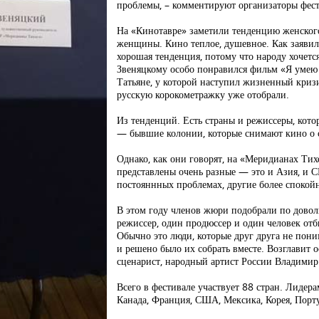
проблемы, – комментируют организаторы фест
На «Кинотавре» заметили тенденцию женского
женщины. Кино теплое, душевное. Как заявили
хорошая тенденция, потому что народу хочетс
Звеняцкому особо понравился фильм «Я умею 
Татьяне, у которой наступил жизненный кризи
русскую корокометражку уже отобрали.
Из тенденций. Есть страны и режиссеры, кото
— бывшие колонии, которые снимают кино о
Однако, как они говорят, на «Меридианах Ти
представлены очень разные — это и Азия, и 
постояннных проблемах, другие более спокой
В этом году членов жюри подобрали по дово
режиссер, один продюссер и один человек отб
Обычно это люди, которые друг друга не пони
и решено было их собрать вместе. Возглавит 
сценарист, народный артист России Владимир
Всего в фестивале участвует 88 стран. Лидера
Канада, Франция, США, Мексика, Корея, Порту