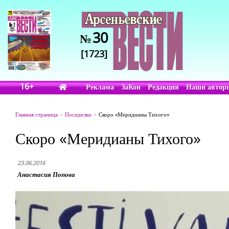
30
№
[1723]
16+
Реклама
ЗаКон
Редакция
Наши автор
Главная страница
Посиделки
Скоро «Меридианы Тихого»
Скоро «Меридианы Тихого»
23.06.2016
Анастасия Попова