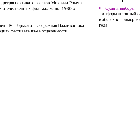
», ретроспектива классиков Михаила Ромма
Суды и выборы
ых отечественных фильмах конца 1980-х-
- информационный с
выборах в Приморье 
года
имени М. Горького. Набережная Владивостока
одить фестиваль из-за отдаленности.