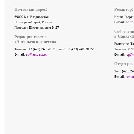
Почтовый адрес:
Редактор:
690091
, г.
Владивосток
,
Ирина Георги
Приморский край
,
Россия
.
E-mail:
edito
Переулок Шевченко
, дом 9, 27
Собственн
в Санкт-П
Редакция газеты
«
Арсеньевские вести
»:
Романенко Та
Телефон:
+7 (423) 240-70-21
, факс:
+7 (423) 240-70-22
Телефон: 8-9
E-mail:
av@arsvest.ru
E-mail:
rtg@
Отдел ре
Тел.: (423) 2
E-mail:
rekla