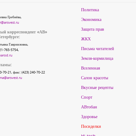
Политика
евна Гребнёва,
Экономика
r@arsvest.ru
Защита прав
ый корреспондент «АВ»
етербурге:
ЖКХ
тьяна Гаврииловна,
Письма читателей
21-765-5754,
narod.ru
Земля-кормилица
кламы:
Вселенная
40-70-21, факс: (423) 240-70-22
Салон красоты
ma@arsvest.ru
Вкусные рецепты
Спорт
АВтобан
Здоровье
Посиделки
Hi-tech