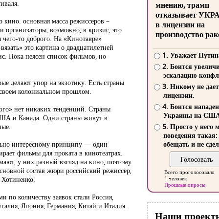
иваля.
мнению, трамп
отказывает УКР
 кино. основная масса режиссеров –
в лицензии на
 организаторы, возможно, в кризис, это
производство рак
я чего-то доброго. На «Кинотавре»
вязать» это картина о двадцатилетней
1. Уважает Путин
с. Пока неясен список фильмов, но
2. Боится увелич
эскалацию конфл
рые делают упор на экзотику. Есть страны
3. Никому не дает
 своем колониальном прошлом.
лицензии.
4. Боится нападе
хого» нет никаких тенденций. Страны
Украины на СШ
США и Канада. Одни страны живут в
ные.
5. Просто у него 
поведения такая:
льно интересному принципу — один
обещать и не сдел
ирает фильмы для проката в кинотеатрах.
мают, у них разный взгляд на кино, поэтому
основной состав жюри российский режиссер,
Всего проголосовало
 Хотиненко.
1 человек
Прошлые опросы
ми по количеству заявок стали Россия,
галия, Япония, Германия, Китай и Италия.
Наши проект