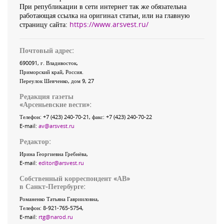
При републикации в сети интернет так же обязательна
работающая ссылка на оригинал статьи, или на главную
страницу сайта:
https://www.arsvest.ru/
Почтовый адрес:
690091
, г.
Владивосток
,
Приморский край
,
Россия
.
Переулок Шевченко
, дом 9, 27
Редакция газеты
«
Арсеньевские вести
»:
Телефон:
+7 (423) 240-70-21
, факс:
+7 (423) 240-70-22
E-mail:
av@arsvest.ru
Редактор:
Ирина Георгиевна Гребнёва,
E-mail:
editor@arsvest.ru
Собственный корреспондент «АВ»
в Санкт-Петербурге:
Романенко Татьяна Гаврииловна,
Телефон: 8-921-765-5754,
E-mail:
rtg@narod.ru