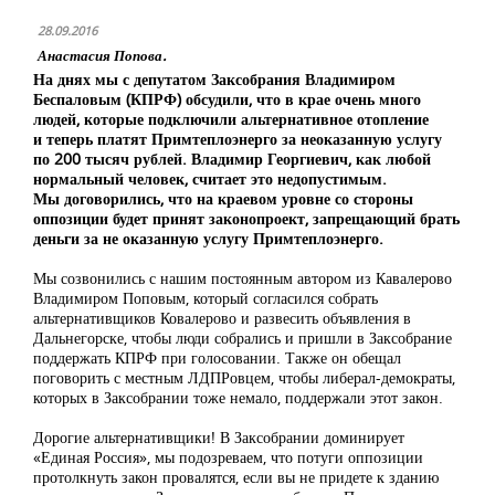
28.09.2016
Анастасия Попова.
На днях мы с депутатом Заксобрания Владимиром
Беспаловым (КПРФ) обсудили, что в крае очень много
людей, которые подключили альтернативное отопление
и теперь платят Примтеплоэнерго за неоказанную услугу
по 200 тысяч рублей. Владимир Георгиевич, как любой
нормальный человек, считает это недопустимым.
Мы договорились, что на краевом уровне со стороны
оппозиции будет принят законопроект, запрещающий брать
деньги за не оказанную услугу Примтеплоэнерго.
Мы созвонились с нашим постоянным автором из Кавалерово
Владимиром Поповым, который согласился собрать
альтернативщиков Ковалерово и развесить объявления в
Дальнегорске, чтобы люди собрались и пришли в Заксобрание
поддержать КПРФ при голосовании. Также он обещал
поговорить с местным ЛДПРовцем, чтобы либерал-демократы,
которых в Заксобрании тоже немало, поддержали этот закон.
Дорогие альтернативщики! В Заксобрании доминирует
«Единая Россия», мы подозреваем, что потуги оппозиции
протолкнуть закон провалятся, если вы не придете к зданию