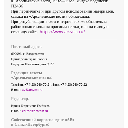
© Арсеньевские вести, 1992—2022. Индекс подписки:
П2436
При перепечатке и при другом использовании материалов,
ссылка на «Арсеньевские вести» обязательна.
При републикации в сети интернет так же обязательна
работающая ссылка на оригинал статьи, или на главную
страницу сайта:
https://www.arsvest.ru/
Почтовый адрес:
690091
, г.
Владивосток
,
Приморский край
,
Россия
.
Переулок Шевченко
, дом 9, 27
Редакция газеты
«
Арсеньевские вести
»:
Телефон:
+7 (423) 240-70-21
, факс:
+7 (423) 240-70-22
E-mail:
av@arsvest.ru
Редактор:
Ирина Георгиевна Гребнёва,
E-mail:
editor@arsvest.ru
Собственный корреспондент «АВ»
в Санкт-Петербурге: