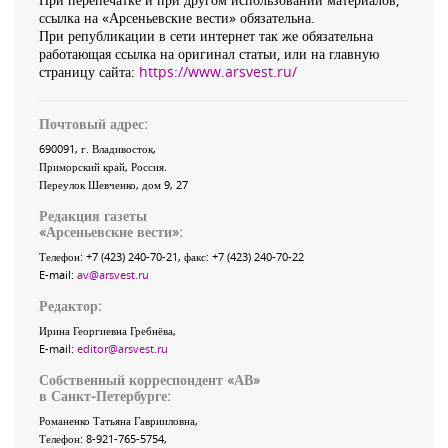
ссылка на «Арсеньевские вести» обязательна.
При републикации в сети интернет так же обязательна
работающая ссылка на оригинал статьи, или на главную
страницу сайта:
https://www.arsvest.ru/
Почтовый адрес:
690091
, г.
Владивосток
,
Приморский край
,
Россия
.
Переулок Шевченко
, дом 9, 27
Редакция газеты
«
Арсеньевские вести
»:
Телефон:
+7 (423) 240-70-21
, факс:
+7 (423) 240-70-22
E-mail:
av@arsvest.ru
Редактор:
Ирина Георгиевна Гребнёва,
E-mail:
editor@arsvest.ru
Собственный корреспондент «АВ»
в Санкт-Петербурге:
Романенко Татьяна Гаврииловна,
Телефон: 8-921-765-5754,