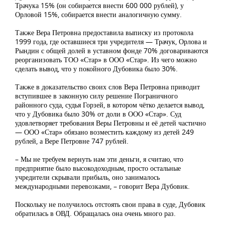
Трачука 15% (он собирается внести 600 000 рублей), у
Орловой 15%, собирается внести аналогичную сумму.
Также Вера Петровна предоставила выписку из протокола
1999 года, где оставшиеся три учредителя — Трачук, Орлова и
Рындин с общей долей в уставном фонде 70% договариваются
реорганизовать ТОО «Стар» в ООО «Стар». Из чего можно
сделать вывод, что у покойного Дубовика было 30%.
Также в доказательство своих слов Вера Петровна приводит
вступившее в законную силу решение Пограничного
районного суда, судья Горзей, в котором чётко делается вывод,
что у Дубовика было 30% от доли в ООО «Стар». Суд
удовлетворяет требования Веры Петровны и её детей частично
— ООО «Стар» обязано возместить каждому из детей 249
рублей, а Вере Петровне 747 рублей.
– Мы не требуем вернуть нам эти деньги, я считаю, что
предприятие было высокодоходным, просто остальные
учредители скрывали прибыль, оно занималось
международными перевозками, – говорит Вера Дубовик.
Поскольку не получилось отстоять свои права в суде, Дубовик
обратилась в ОВД. Обращалась она очень много раз.