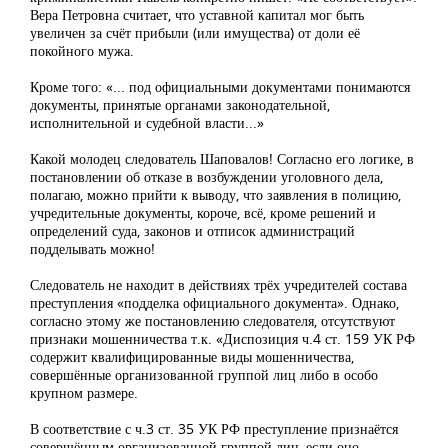
Вера Петровна считает, что уставной капитал мог быть
увеличен за счёт прибыли (или имущества) от доли её
покойного мужа.
Кроме того: «... под официальными документами понимаются
документы, принятые органами законодательной,
исполнительной и судебной власти...»
Какой молодец следователь Шаповалов! Согласно его логике, в
постановлении об отказе в возбуждении уголовного дела,
полагаю, можно прийти к выводу, что заявления в полицию,
учредительные документы, короче, всё, кроме решений и
определений суда, законов и отписок администраций
подделывать можно!
Следователь не находит в действиях трёх учредителей состава
преступления «подделка официального документа». Однако,
согласно этому же постановлению следователя, отсутствуют
признаки мошенничества т.к. «Диспозиция ч.4 ст. 159 УК РФ
содержит квалифицированные виды мошенничества,
совершённые организованной группой лиц либо в особо
крупном размере.
В соответствие с ч.3 ст. 35 УК РФ преступление признаётся
совершённым организованной группой лиц, если оно