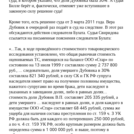
суда, в котором указано, что доля Дубовика была 30%. А судья
Билле берёт и, фактически, отменяет уже вступившее в
законную силу решение суда!
Кроме того, есть решение суда от 3 марта 2011 года. Вера
Дубовик в очередной раз подаёт в суд на следствие. В этот раз
обсуждаются действия следователя Булата. Судья Свиридова
ссылается на письменные пояснения следователя Булата:
«...Так, в ходе проведённого стоимостного товароведческого
исследования установлено, что общая рыночная стоимость
оцениваемых ТС, имеющихся на балансе ООО «Стар» по
состоянию на 13 июля 1999 г составляло сумму 2 737 800
руб., ... следовательно, доля умершего Дубовика в 30%
составляла 821 340 рублей, в силу СК и ГК РФ супруга
наследателя имеет право на получение половины имущества,
нажитого супругами во время брака, дети наследуют в
указанных в завещании долях, либо в равных долях...
стоимость доли Дубовик В.П. составляет 205 335 рублей, а
дети умершего ... наследуют в равных долях, и доля каждого в
имуществе ООО «Стар» составляет 68 445 рублей, сумма же
ущерба для наличия состава преступления по ст. 159 ч. 3 УК
РФ должна быть для каждого из потерпевших 250 000 рублей,
а по ч. 4 ст. 159 УК РФ, особо крупным размером должна быть
определена сумма в 1 000 000 руб. и выше, поэтому в