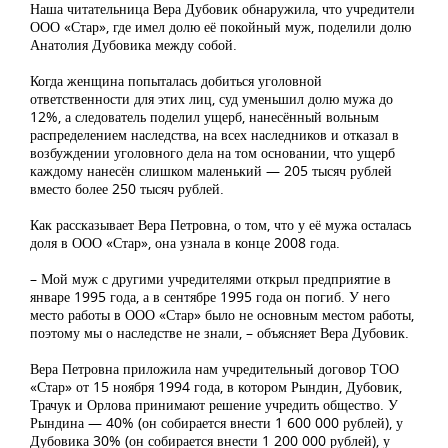
Наша читательница Вера Дубовик обнаружила, что учредители
ООО «Стар», где имел долю её покойный муж, поделили долю
Анатолия Дубовика между собой.
Когда женщина попыталась добиться уголовной
ответственности для этих лиц, суд уменьшил долю мужа до
12%, а следователь поделил ущерб, нанесённый вольным
распределением наследства, на всех наследников и отказал в
возбуждении уголовного дела на том основании, что ущерб
каждому нанесён слишком маленький — 205 тысяч рублей
вместо более 250 тысяч рублей.
Как рассказывает Вера Петровна, о том, что у её мужа осталась
доля в ООО «Стар», она узнала в конце 2008 года.
– Мой муж с другими учредителями открыл предприятие в
январе 1995 года, а в сентябре 1995 года он погиб. У него
место работы в ООО «Стар» было не основным местом работы,
поэтому мы о наследстве не знали, – объясняет Вера Дубовик.
Вера Петровна приложила нам учредительный договор ТОО
«Стар» от 15 ноября 1994 года, в котором Рындин, Дубовик,
Трачук и Орлова принимают решение учредить общество. У
Рындина — 40% (он собирается внести 1 600 000 рублей), у
Дубовика 30% (он собирается внести 1 200 000 рублей), у