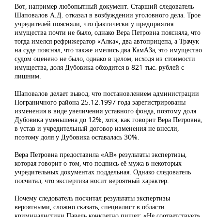
Вот, например любопытный документ. Старший следователь
Шаповалов А.Д. отказал в возбуждении уголовного дела. Трое
учредителей поясняли, что фактически у предприятия
имущества почти не было, однако Вера Петровна поясняла, что
тогда имелся рефрижератор «Алка», два автоприцепа, а Трачук
на суде пояснял, что также имелись два КамАЗа, это имущество
судом оценено не было, однако в целом, исходя из стоимости
имущества, доля Дубовика обходится в 821 тыс. рублей с
лишним.
Шаповалов делает вывод, что постановлением администрации
Пограничного района 25.12.1997 года зарегистрированы
изменения в виде увеличения уставного фонда, поэтому доля
Дубовика уменьшена до 12%, хотя, как говорит Вера Петровна,
в устав и учредительный договор изменения не внесли,
поэтому доля у Дубовика оставалась 30%.
Вера Петровна предоставила «АВ» результаты экспертизы,
которая говорит о том, что подпись её мужа в некоторых
учредительных документах поддельная. Однако следователь
посчитал, что экспертиза носит вероятный характер.
Почему следователь посчитал результаты экспертизы
вероятными, сложно сказать, специалист в области
криминалистики Павель конкретно пишет: «Не соответствует».