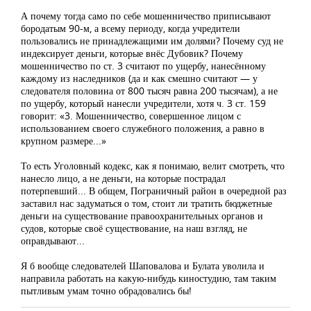
А почему тогда само по себе мошенничество приписывают
бородатым 90-м, а всему периоду, когда учредители
пользовались не принадлежащими им долями? Почему суд не
индексирует деньги, которые внёс Дубовик? Почему
мошенничество по ст. 3 считают по ущербу, нанесённому
каждому из наследников (да и как смешно считают — у
следователя половина от 800 тысяч равна 200 тысячам), а не
по ущербу, который нанесли учредители, хотя ч. 3 ст. 159
говорит: «3. Мошенничество, совершенное лицом с
использованием своего служебного положения, а равно в
крупном размере...»
То есть Уголовный кодекс, как я понимаю, велит смотреть, что
нанесло лицо, а не деньги, на которые пострадал
потерпевший... В общем, Пограничный район в очередной раз
заставил нас задуматься о том, стоит ли тратить бюджетные
деньги на существование правоохранительных органов и
судов, которые своё существование, на наш взгляд, не
оправдывают...
Я б вообще следователей Шаповалова и Булата уволила и
направила работать на какую-нибудь киностудию, там таким
пытливым умам точно обрадовались бы!