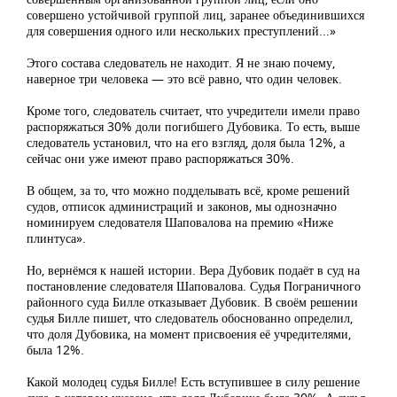
совершено устойчивой группой лиц, заранее объединившихся
для совершения одного или нескольких преступлений...»
Этого состава следователь не находит. Я не знаю почему,
наверное три человека — это всё равно, что один человек.
Кроме того, следователь считает, что учредители имели право
распоряжаться 30% доли погибшего Дубовика. То есть, выше
следователь установил, что на его взгляд, доля была 12%, а
сейчас они уже имеют право распоряжаться 30%.
В общем, за то, что можно подделывать всё, кроме решений
судов, отписок администраций и законов, мы однозначно
номинируем следователя Шаповалова на премию «Ниже
плинтуса».
Но, вернёмся к нашей истории. Вера Дубовик подаёт в суд на
постановление следователя Шаповалова. Судья Пограничного
районного суда Билле отказывает Дубовик. В своём решении
судья Билле пишет, что следователь обоснованно определил,
что доля Дубовика, на момент присвоения её учредителями,
была 12%.
Какой молодец судья Билле! Есть вступившее в силу решение