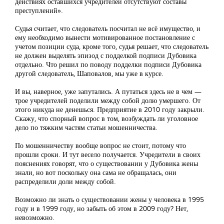
действиях оставшихся учредителей отсутствуют составы
преступлений».
Судья считает, что следователь посчитал не всё имущество, и
ему необходимо вынести мотивированное постановление с
учетом позиции суда, кроме того, судья решает, что следователь
не должен выделять эпизод с подделкой подписи Дубовика
отдельно. Что решил по поводу подделки подписи Дубовика
другой следователь, Шаповалов, мы уже в курсе.
И вы, наверное, уже запутались. А путаться здесь не в чем —
трое учредителей поделили между собой долю умершего. От
этого никуда не денешься. Предприятие в 2010 году закрыли.
Скажу, что спорный вопрос в том, возбуждать ли уголовное
дело по тяжким частям статьи мошенничества.
По мошенничеству вообще вопрос не стоит, потому что
прошли сроки. И тут весело получается. Учредители в своих
пояснениях говорят, что о существовании у Дубовика жены
знали, но вот поскольку она сама не обращалась, они
распределили доли между собой.
Возможно ли знать о существовании жены у человека в 1995
году и в 1999 году, но забыть об этом в 2009 году? Нет,
невозможно.