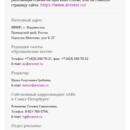
страницу сайта:
https://www.arsvest.ru/
Почтовый адрес:
690091
, г.
Владивосток
,
Приморский край
,
Россия
.
Переулок Шевченко
, дом 9, 27
Редакция газеты
«
Арсеньевские вести
»:
Телефон:
+7 (423) 240-70-21
, факс:
+7 (423) 240-70-22
E-mail:
av@arsvest.ru
Редактор:
Ирина Георгиевна Гребнёва,
E-mail:
editor@arsvest.ru
Собственный корреспондент «АВ»
в Санкт-Петербурге:
Романенко Татьяна Гаврииловна,
Телефон: 8-921-765-5754,
E-mail:
rtg@narod.ru
Отдел рекламы: