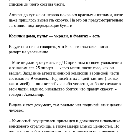
списков личного состава части.
Александр тут же от нервов покрылся красными пятнами, жене
даже пришлось вызывать скорую. На это он предусмотрительно
заготовил подтверждающие бумаги.
Косилки дома, пульт — украли, в бумагах – есть
В суде они стали говорить, что Бокарев отказался писать
рапорт на увольнение.
– Мне не дали дослужить год! С приказом о своем увольнении
я ознакомился 25 января — через месяц после того, как он
вышел. Заседание аттестационной комиссии ввоинской части
состояло из 9 человек. Подписей этих людей там нет (так же,
как и моей) — они все сейчас либо уволены, либо не служат в
этой части, видимо, начальство боится, что правду скажут, –
говорит Александр.
Видела я этот документ, там реально нет подписей этих девяти
человек.
– Комиссией осуществлен прием дел и должности начальника
войскового стрельбища, а также материальных ценностей. По
результатам работы комиссии утрат и недостач не выявлено, о