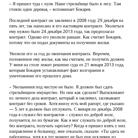
– Я пришел туда с нуля. Наше стрельбище было в лесу. Там
стояли одни деревья, – вспоминает Бокарев.
Последний контракт он заключил в 2008 году 29 декабря на
пять лет, так написано в его настоящем контракте. Уволиться
ему нужно было 24 декабря 2013 года, так предполагал
контракт. Однако его уволили раньше. Как считает Бокарев,
потому что он подал документы на получение жилья.
Уволили его за год до окончания контракта. Впрочем,
положенное ему жилье, как мы считаем, он получить должен.
У меня на столе лежит решение суда от 21 января 2013 года,
которым Бокарев устанавливает факт возгорания и
уничтожение его прошлого дома.
– Увольнения под чистую не было. Я должен был сдать
стрельбищное имущество. Но они как сделали? Вытаскивают
из личного дела контракт, который я заключил, засовывают
контракт без сроков. Хотя внизу есть мой рапорт, где указано
— 5 лет я должен был отслужить. С января по декабрь 2008
года я служил без контрактов – служил по доброй воле,
получается, по их бумагам. Как я мог служить по доброй воле,
без контракта, получать зарплату? Когда я пришел взять у них
направление в больницу, мне отказали, сказали: «Ты здесь не
работаешь», хотя я в тот момент не был еще исключен из