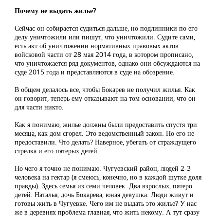
Почему не выдать жилье?
Сейчас он собирается судиться дальше, но подлинники по его
делу уничтожили или пишут, что уничтожили. Судите сами,
есть акт об уничтожении нормативных правовых актов
войсковой части от 28 мая 2014 года, в котором прописано,
что уничтожается ряд документов, однако они обсуждаются на
суде 2015 года и представляются в суде на обозрение.
В общем делалось все, чтобы Бокарев не получил жилья. Как
он говорит, теперь ему отказывают на том основании, что он
для части никто.
Как я понимаю, жилье должны были предоставить спустя три
месяца, как дом сгорел. Это ведомственный закон. Но его не
предоставили. Что делать? Наверное, убегать от страждущего
стрелка и его пятерых детей.
Но чего я точно не понимаю. Чугуевский район, людей 2-3
человека на гектар (я смеюсь, конечно, но в каждой шутке доля
правды). Здесь семья из семи человек. Два взрослых, пятеро
детей. Наталья, дочь Бокарева, юная девушка. Люди живут и
готовы жить в Чугуевке. Чего им не выдать это жилье? У нас
же в деревнях проблема главная, что жить некому. А тут сразу