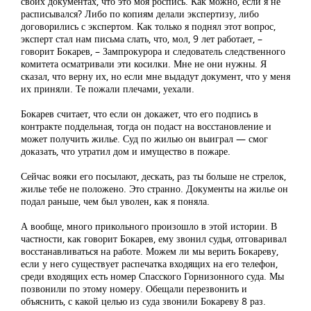
своих документах, что это моя роспись. Как можно, если я не
расписывался? Либо по копиям делали экспертизу, либо
договорились с экспертом. Как только я поднял этот вопрос,
эксперт стал нам письма слать, что, мол, 9 лет работает, –
говорит Бокарев, – Зампрокурора и следователь следственного
комитета осматривали эти косилки. Мне не они нужны. Я
сказал, что верну их, но если мне выдадут документ, что у меня
их приняли. Те пожали плечами, уехали.
Бокарев считает, что если он докажет, что его подпись в
контракте поддельная, тогда он подаст на восстановление и
может получить жилье. Суд по жилью он выиграл — смог
доказать, что утратил дом и имущество в пожаре.
Сейчас вояки его посылают, дескать, раз ты больше не стрелок,
жилье тебе не положено. Это странно. Документы на жилье он
подал раньше, чем был уволен, как я поняла.
А вообще, много прикольного произошло в этой истории. В
частности, как говорит Бокарев, ему звонил судья, отговаривал
восстанавливаться на работе. Можем ли мы верить Бокареву,
если у него существует распечатка входящих на его телефон,
среди входящих есть номер Спасского Горнизонного суда. Мы
позвонили по этому номеру. Обещали перезвонить и
объяснить, с какой целью из суда звонили Бокареву 8 раз.