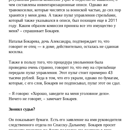
чем составлены инвентаризационные описи. Однако же
травокосилки, которые числятся за воинской частью, до сих пор
хранятся у меня дома. А также пульт управления стрельбами,
который также указывался в описи, был похищен еще в 2011
году. Каким образом комиссия приняла все это имущество у
меня? – спрашивает Бокарев.
Наталья Бокарева, дочь Александра, подтверждает то, что
говорит ее отец — в доме, действительно, осталась не сданная
косилка.
Также в пользу того, что процедура увольнения была
проведена очень странно, говорит то, что ему на стрельбище
передали пульт управления. Этот пульт стоит примерно 43
тысячи рублей. Беда в том, что его украли, однако по бумагам,
которые, с его слов, Бокарев не подписывал, пульт этот он сдал.
– Я говорю: «Хорошо, заведите на меня уголовное дело».
Ничего не говорят, – замечает Бокарев.
Звонил судья?
Он показывает бумаги. Есть его заявление на имя руководителя
следственного отдела по Спасску-Дальнему. Бокарев просит
провести проверку по факту подделки его подписи в ряде