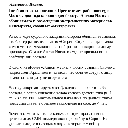
Анастасия Попова.
Гособвинение запросило в Пресненском районном суде
Москвы два года колонии для блогера Антона Носика,
обвиняемого в размещении экстремистских материалов
в Интернете, сообщает «Интерфакс».
Ранее в ходе судебного заседания сторона обвинения заявила,
что блогер разместил статью «Стереть Сирию с лица земли»,
«имея умысел межнациональной розни по национальному
признаку». Сам же Антон Носик в суде не признал вины в
возбуждении вражды.
В блог-платформе «Живой журнал» Носик сравнил Сирию с
нацистской Германией и написал, что если ее сотрут с лица
Земли, он «ни разу не огорчится».
Носику инкриминируется возбуждение ненависти либо
вражды, а равно унижение человеческого достоинства (ч. 1
ст. 282 УК РФ). Максимальное наказание по данной статье
предусматривает тюремное заключение на срок до 4 лет.
Хочется отметить, что несколько лет идет пропаганда в
центральных СМИ, поддерживающая войну в Сирии. Не
удивительно, что находятся люди, которые эту войну