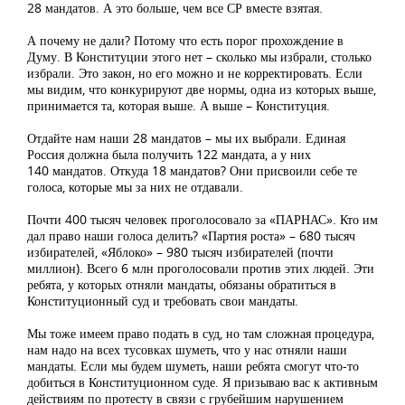
28 мандатов. А это больше, чем все СР вместе взятая.
А почему не дали? Потому что есть порог прохождение в
Думу. В Конституции этого нет – сколько мы избрали, столько
избрали. Это закон, но его можно и не корректировать. Если
мы видим, что конкурируют две нормы, одна из которых выше,
принимается та, которая выше. А выше – Конституция.
Отдайте нам наши 28 мандатов – мы их выбрали. Единая
Россия должна была получить 122 мандата, а у них
140 мандатов. Откуда 18 мандатов? Они присвоили себе те
голоса, которые мы за них не отдавали.
Почти 400 тысяч человек проголосовало за «ПАРНАС». Кто им
дал право наши голоса делить? «Партия роста» – 680 тысяч
избирателей, «Яблоко» – 980 тысяч избирателей (почти
миллион). Всего 6 млн проголосовали против этих людей. Эти
ребята, у которых отняли мандаты, обязаны обратиться в
Конституционный суд и требовать свои мандаты.
Мы тоже имеем право подать в суд, но там сложная процедура,
нам надо на всех тусовках шуметь, что у нас отняли наши
мандаты. Если мы будем шуметь, наши ребята смогут что-то
добиться в Конституционном суде. Я призываю вас к активным
действиям по протесту в связи с грубейшим нарушением