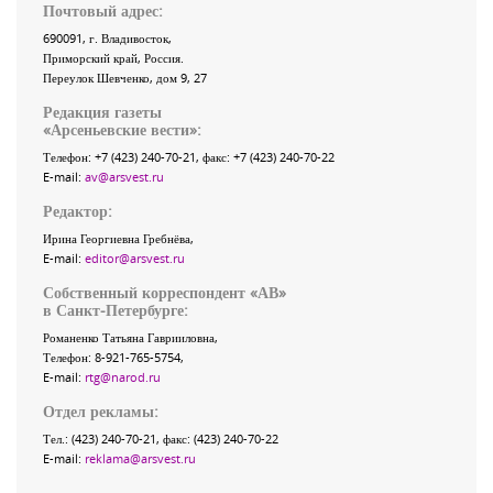
Почтовый адрес:
690091
, г.
Владивосток
,
Приморский край
,
Россия
.
Переулок Шевченко
, дом 9, 27
Редакция газеты
«
Арсеньевские вести
»:
Телефон:
+7 (423) 240-70-21
, факс:
+7 (423) 240-70-22
E-mail:
av@arsvest.ru
Редактор:
Ирина Георгиевна Гребнёва,
E-mail:
editor@arsvest.ru
Собственный корреспондент «АВ»
в Санкт-Петербурге:
Романенко Татьяна Гаврииловна,
Телефон: 8-921-765-5754,
E-mail:
rtg@narod.ru
Отдел рекламы:
Тел.: (423) 240-70-21, факс: (423) 240-70-22
E-mail:
reklama@arsvest.ru