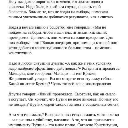
Но у нас давно порог явки отменен, им хватит одного
человека. Надо было, в крайнем случае, порвать свой
бюллетень. Значит, те, кто не ходил на выборы, помогали
гнилым учительницам добиваться результатов, как я считаю.
Когда я вел агитацию в соцсетях, мне говорили: «Мы не
пойдем на выборы, чтобы наши власти знали, как мы их
презираем». Да плевать они хотели на ваше презрение. Для
них выборы – это ГБшная операция, при помощи которой они
хотят добиться конституционного большинства – поменять
конституцию.
Надо в любой ситуации думать: «А как же в этих условиях
надо наиболее эффективно действовать?» Когда я агитировал за
Мальцева, мне говорили: Мальцев – агент Кремля,
Жириновский устарел. Вы посмотрите всю эту лажу сейчас.
Какой он агент Кремля? Чушь это всё, ваша консперология.
Другие говорят: «Явный провокатор. Смотрите, как он смело
выступает. Он кричит, что Путин во всем виноват. Почему его
не посадят? Других людей сажают за пост в социальных сетях».
А за что его сажать? В социальных сетях посадить можно легко
– за призывы к убийству, насилию. А то, что он призывает к
импичменту Путина – это наше право. Согласно Конституции,