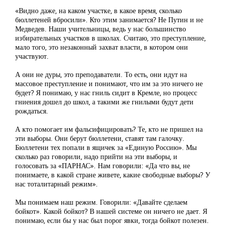
«Видно даже, на каком участке, в какое время, сколько
бюллетеней вбросили». Кто этим занимается? Не Путин и не
Медведев. Наши учительницы, ведь у нас большинство
избирательных участков в школах. Считаю, это преступление,
мало того, это незаконный захват власти, в котором они
участвуют.
А они не дуры, это преподаватели. То есть, они идут на
массовое преступление и понимают, что им за это ничего не
будет? Я понимаю, у нас гниль сидит в Кремле, но процесс
гниения дошел до школ, а такими же гнилыми будут дети
рождаться.
А кто помогает им фальсифицировать? Те, кто не пришел на
эти выборы. Они берут бюллетени, ставят там галочку.
Бюллетени тех попали в ящичек за «Единую Россию». Мы
сколько раз говорили, надо прийти на эти выборы, и
голосовать за «ПАРНАС». Нам говорили: «Да что вы, не
понимаете, в какой стране живете, какие свободные выборы? У
нас тоталитарный режим».
Мы понимаем наш режим. Говорили: «Давайте сделаем
бойкот». Какой бойкот? В нашей системе он ничего не дает. Я
понимаю, если бы у нас был порог явки, тогда бойкот полезен.