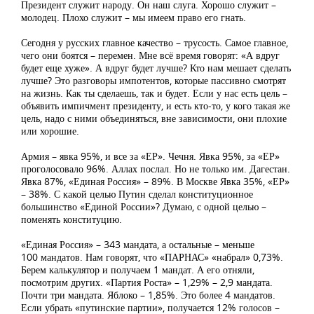
Президент служит народу. Он наш слуга. Хорошо служит –
молодец. Плохо служит – мы имеем право его гнать.
Сегодня у русских главное качество – трусость. Самое главное,
чего они боятся – перемен. Мне всё время говорят: «А вдруг
будет еще хуже». А вдруг будет лучше? Кто нам мешает сделать
лучше? Это разговоры импотентов, которые пассивно смотрят
на жизнь. Как ты сделаешь, так и будет. Если у нас есть цель –
объявить импичмент президенту, и есть кто-то, у кого такая же
цель, надо с ними объединяться, вне зависимости, они плохие
или хорошие.
Армия – явка 95%, и все за «ЕР». Чечня. Явка 95%, за «ЕР»
проголосовало 96%. Аллах послал. Но не только им. Дагестан.
Явка 87%, «Единая Россия» – 89%. В Москве Явка 35%, «ЕР»
– 38%. С какой целью Путин сделал конституционное
большинство «Единой России»? Думаю, с одной целью –
поменять конституцию.
«Единая Россия» – 343 мандата, а остальные – меньше
100 мандатов. Нам говорят, что «ПАРНАС» «набрал» 0,73%.
Берем калькулятор и получаем 1 мандат. А его отняли,
посмотрим других. «Партия Роста» – 1,29% – 2,9 мандата.
Почти три мандата. Яблоко – 1,85%. Это более 4 мандатов.
Если убрать «путинские партии», получается 12% голосов –