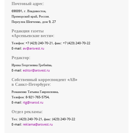
Почтовый адрес:
690091
, г.
Владивосток
,
Приморский край
,
Россия
.
Переулок Шевченко
, дом 9, 27
Редакция газеты
«
Арсеньевские вести
»:
Телефон:
+7 (423) 240-70-21
, факс:
+7 (423) 240-70-22
E-mail:
av@arsvest.ru
Редактор:
Ирина Георгиевна Гребнёва,
E-mail:
editor@arsvest.ru
Собственный корреспондент «АВ»
в Санкт-Петербурге:
Романенко Татьяна Гаврииловна,
Телефон: 8-921-765-5754,
E-mail:
rtg@narod.ru
Отдел рекламы:
Тел.: (423) 240-70-21, факс: (423) 240-70-22
E-mail:
reklama@arsvest.ru