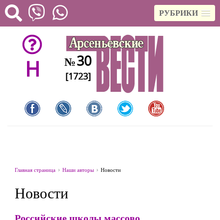
РУБРИКИ
30
№
H
[1723]
Главная страница
Наши авторы
Новости
Новости
Российские школы массово