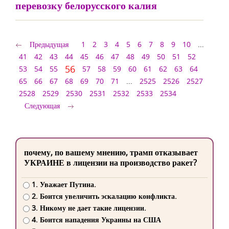
перевозку белорусского калия
Предыдущая
1
2
3
4
5
6
7
8
9
10
...
41
42
43
44
45
46
47
48
49
50
51
52
56
53
54
55
57
58
59
60
61
62
63
64
65
66
67
68
69
70
71
...
2525
2526
2527
2528
2529
2530
2531
2532
2533
2534
Следующая
почему, по вашему мнению, трамп отказывает
УКРАИНЕ в лицензии на производство ракет?
1. Уважает Путина.
2. Боится увеличить эскалацию конфликта.
3. Никому не дает такие лицензии.
4. Боится нападения Украины на США