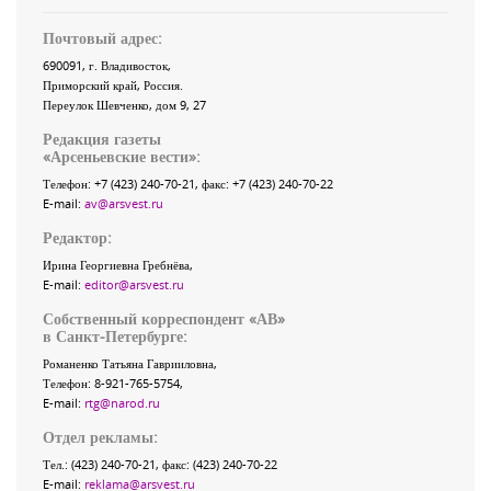
Почтовый адрес:
690091
, г.
Владивосток
,
Приморский край
,
Россия
.
Переулок Шевченко
, дом 9, 27
Редакция газеты
«
Арсеньевские вести
»:
Телефон:
+7 (423) 240-70-21
, факс:
+7 (423) 240-70-22
E-mail:
av@arsvest.ru
Редактор:
Ирина Георгиевна Гребнёва,
E-mail:
editor@arsvest.ru
Собственный корреспондент «АВ»
в Санкт-Петербурге:
Романенко Татьяна Гаврииловна,
Телефон: 8-921-765-5754,
E-mail:
rtg@narod.ru
Отдел рекламы:
Тел.: (423) 240-70-21, факс: (423) 240-70-22
E-mail:
reklama@arsvest.ru