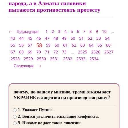
народа, а в Алматы силовики
пытаются противостоять протесту
Предыдущая
1
2
3
4
5
6
7
8
9
10
...
43
44
45
46
47
48
49
50
51
52
53
54
58
55
56
57
59
60
61
62
63
64
65
66
67
68
69
70
71
72
73
...
2525
2526
2527
2528
2529
2530
2531
2532
2533
2534
Следующая
почему, по вашему мнению, трамп отказывает
УКРАИНЕ в лицензии на производство ракет?
1. Уважает Путина.
2. Боится увеличить эскалацию конфликта.
3. Никому не дает такие лицензии.