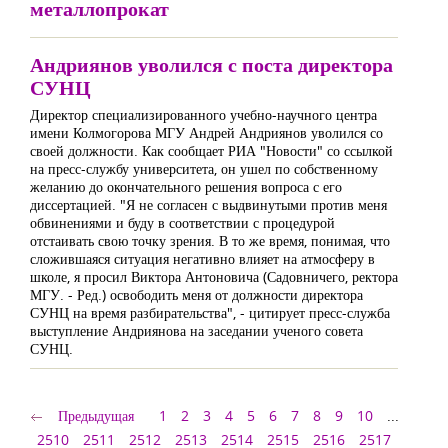
металлопрокат
Андриянов уволился с поста директора
СУНЦ
Директор специализированного учебно-научного центра
имени Колмогорова МГУ Андрей Андриянов уволился со
своей должности. Как сообщает РИА "Новости" со ссылкой
на пресс-службу университета, он ушел по собственному
желанию до окончательного решения вопроса с его
диссертацией. "Я не согласен с выдвинутыми против меня
обвинениями и буду в соответствии с процедурой
отстаивать свою точку зрения. В то же время, понимая, что
сложившаяся ситуация негативно влияет на атмосферу в
школе, я просил Виктора Антоновича (Садовничего, ректора
МГУ. - Ред.) освободить меня от должности директора
СУНЦ на время разбирательства", - цитирует пресс-служба
выступление Андриянова на заседании ученого совета
СУНЦ.
Предыдущая
1
2
3
4
5
6
7
8
9
10
...
2510
2511
2512
2513
2514
2515
2516
2517