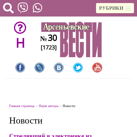
РУБРИКИ
30
№
H
[1723]
Главная страница
Наши авторы
Новости
Новости
Стрелявший в электричке из