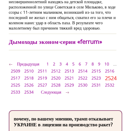
несовершеннолетний находясь на детской площадке,
расположенной по улице Советская в селе Мильково, в ходе
ссоры с 11-летним мальчиком, возникшей из-за того, что
последний не желал с ним общаться, схватил его за плечи и
коленом нанес удар в область паха. В результате чего
малолетнему был причинен тяжкий вред здоровью.
Дымоходы эконом-серии «ferrum»
Предыдущая
1
2
3
4
5
6
7
8
9
10
...
2509
2510
2511
2512
2513
2514
2515
2516
2524
2517
2518
2519
2520
2521
2522
2523
2525
2526
2527
2528
2529
2530
2531
2532
2533
2534
Следующая
почему, по вашему мнению, трамп отказывает
УКРАИНЕ в лицензии на производство ракет?