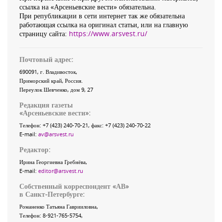
ссылка на «Арсеньевские вести» обязательна.
При републикации в сети интернет так же обязательна
работающая ссылка на оригинал статьи, или на главную
страницу сайта:
https://www.arsvest.ru/
Почтовый адрес:
690091
, г.
Владивосток
,
Приморский край
,
Россия
.
Переулок Шевченко
, дом 9, 27
Редакция газеты
«
Арсеньевские вести
»:
Телефон:
+7 (423) 240-70-21
, факс:
+7 (423) 240-70-22
E-mail:
av@arsvest.ru
Редактор:
Ирина Георгиевна Гребнёва,
E-mail:
editor@arsvest.ru
Собственный корреспондент «АВ»
в Санкт-Петербурге:
Романенко Татьяна Гаврииловна,
Телефон: 8-921-765-5754,