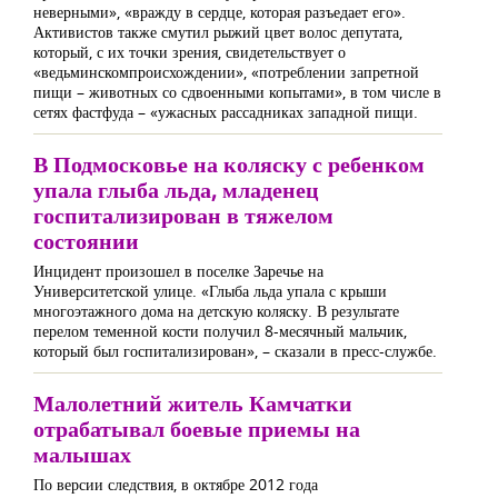
неверными», «вражду в сердце, которая разъедает его».
Активистов также смутил рыжий цвет волос депутата,
который, с их точки зрения, свидетельствует о
«ведьминскомпроисхождении», «потреблении запретной
пищи – животных со сдвоенными копытами», в том числе в
сетях фастфуда – «ужасных рассадниках западной пищи.
В Подмосковье на коляску с ребенком
упала глыба льда, младенец
госпитализирован в тяжелом
состоянии
Инцидент произошел в поселке Заречье на
Университетской улице. «Глыба льда упала с крыши
многоэтажного дома на детскую коляску. В результате
перелом теменной кости получил 8-месячный мальчик,
который был госпитализирован», – сказали в пресс-службе.
Малолетний житель Камчатки
отрабатывал боевые приемы на
малышах
По версии следствия, в октябре 2012 года