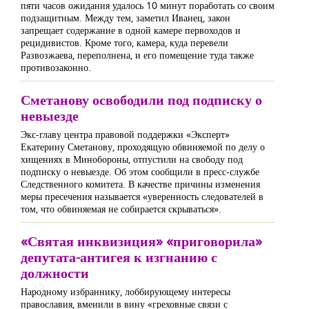
пяти часов ожидания удалось 10 минут поработать со своим
подзащитным. Между тем, заметил Иванец, закон
запрещает содержание в одной камере первоходов и
рецидивистов. Кроме того, камера, куда перевели
Развозжаева, переполнена, и его помещение туда также
противозаконно.
Сметанову освободили под подписку о
невыезде
Экс-главу центра правовой поддержки «Эксперт»
Екатерину Сметанову, проходящую обвиняемой по делу о
хищениях в Минобороны, отпустили на свободу под
подписку о невыезде. Об этом сообщили в пресс-службе
Следственного комитета. В качестве причины изменения
меры пресечения называется «уверенность следователей в
том, что обвиняемая не собирается скрываться».
«Святая инквизиция» «приговорила»
депутата-антигея к изгнанию с
должности
Народному избраннику, лоббирующему интересы
православия, вменили в вину «греховные связи с