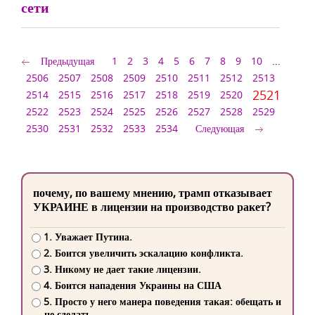
сети
Предыдущая
1
2
3
4
5
6
7
8
9
10
...
2506
2507
2508
2509
2510
2511
2512
2513
2521
2514
2515
2516
2517
2518
2519
2520
2522
2523
2524
2525
2526
2527
2528
2529
2530
2531
2532
2533
2534
Следующая
почему, по вашему мнению, трамп отказывает
УКРАИНЕ в лицензии на производство ракет?
1. Уважает Путина.
2. Боится увеличить эскалацию конфликта.
3. Никому не дает такие лицензии.
4. Боится нападения Украины на США
5. Просто у него манера поведения такая: обещать и
не сделать.