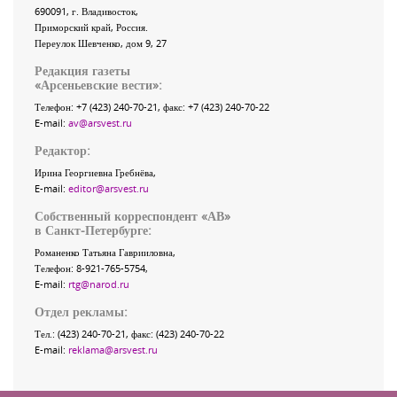
690091
, г.
Владивосток
,
Приморский край
,
Россия
.
Переулок Шевченко
, дом 9, 27
Редакция газеты
«
Арсеньевские вести
»:
Телефон:
+7 (423) 240-70-21
, факс:
+7 (423) 240-70-22
E-mail:
av@arsvest.ru
Редактор:
Ирина Георгиевна Гребнёва,
E-mail:
editor@arsvest.ru
Собственный корреспондент «АВ»
в Санкт-Петербурге:
Романенко Татьяна Гаврииловна,
Телефон: 8-921-765-5754,
E-mail:
rtg@narod.ru
Отдел рекламы:
Тел.: (423) 240-70-21, факс: (423) 240-70-22
E-mail:
reklama@arsvest.ru