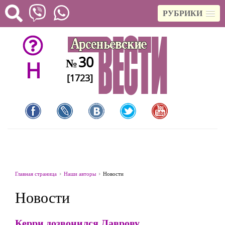
РУБРИКИ
30
№
H
[1723]
Главная страница
Наши авторы
Новости
Новости
Керри дозвонился Лаврову