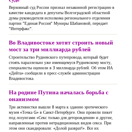
Верховный суд России признал незаконной регистрацию в
качестве кандидата в депутаты Волгоградской областной
думы руководителя исполкома регионального отделения
партии "Единая Россия" Муниры Шабановой, передает
"Интерфакс".
Во Владивостоке хотят строить новый
мост за три миллиарда рублей
Строительство Рудневского путепровода, который будет
стоять параллельно уже имеющемуся Рудневскому мосту,
специалисты оценили в 3 миллиарда рублей. Об этом ИА
«Дейта» сообщили в пресс-службе администрации
Владивостока.
На родине Путина началась борьба с
онанизмом
Три активистки вышли 8 марта к зданию эротического
музея «Точка G» в Санкт-Петербурге. Они провели пикет
под лозунгами «Секс только для деторождения» и другие,
направленные против нетрадиционных видов секса. При
этом они скандировали: «Долой разврат!». Все их