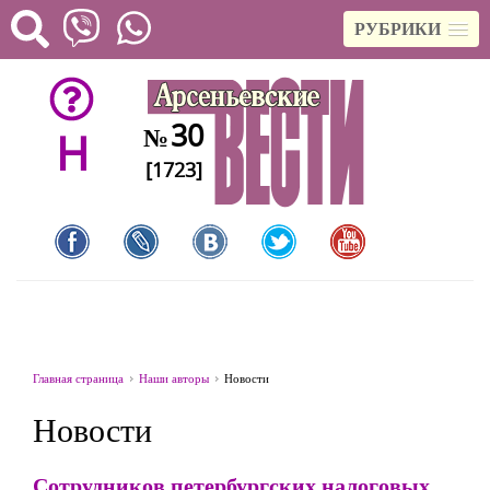
РУБРИКИ
30
№
H
[1723]
Главная страница
Наши авторы
Новости
Новости
Сотрудников петербургских налоговых