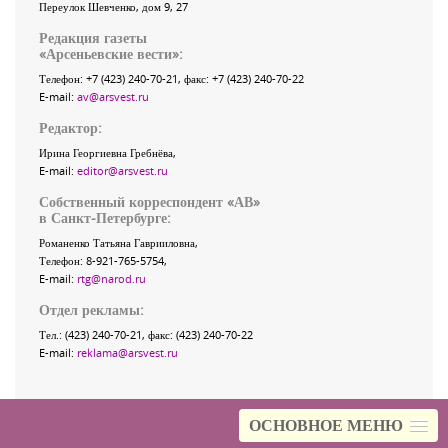
Переулок Шевченко
, дом 9, 27
Редакция газеты
«
Арсеньевские вести
»:
Телефон:
+7 (423) 240-70-21
, факс:
+7 (423) 240-70-22
E-mail:
av@arsvest.ru
Редактор:
Ирина Георгиевна Гребнёва,
E-mail:
editor@arsvest.ru
Собственный корреспондент «АВ»
в Санкт-Петербурге:
Романенко Татьяна Гаврииловна,
Телефон: 8-921-765-5754,
E-mail:
rtg@narod.ru
Отдел рекламы:
Тел.: (423) 240-70-21, факс: (423) 240-70-22
E-mail:
reklama@arsvest.ru
ОСНОВНОЕ МЕНЮ