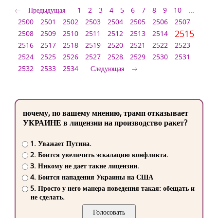
Предыдущая
1
2
3
4
5
6
7
8
9
10
...
2500
2501
2502
2503
2504
2505
2506
2507
2515
2508
2509
2510
2511
2512
2513
2514
2516
2517
2518
2519
2520
2521
2522
2523
2524
2525
2526
2527
2528
2529
2530
2531
2532
2533
2534
Следующая
почему, по вашему мнению, трамп отказывает
УКРАИНЕ в лицензии на производство ракет?
1. Уважает Путина.
2. Боится увеличить эскалацию конфликта.
3. Никому не дает такие лицензии.
4. Боится нападения Украины на США
5. Просто у него манера поведения такая: обещать и
не сделать.