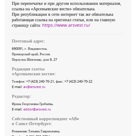
При перепечатке и при другом использовании материалов,
ссылка на «Арсеньевские вести» обязательна.
При републикации в сети интернет так же обязательна
работающая ссылка на оригинал статьи, или на главную
страницу сайта:
https://www.arsvest.ru/
Почтовый адрес:
690091
, г.
Владивосток
,
Приморский край
,
Россия
.
Переулок Шевченко
, дом 9, 27
Редакция газеты
«
Арсеньевские вести
»:
Телефон:
+7 (423) 240-70-21
, факс:
+7 (423) 240-70-22
E-mail:
av@arsvest.ru
Редактор:
Ирина Георгиевна Гребнёва,
E-mail:
editor@arsvest.ru
Собственный корреспондент «АВ»
в Санкт-Петербурге:
Романенко Татьяна Гаврииловна,