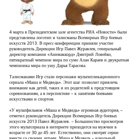
4 марта в Президентском зале агентства РИА «Новости» были
представлены логотип и талисманы Всемирных Игр боевых
искусств 2013. В пресс-конференции приняли участие
руководитель Дирекции Игр Павел Журавлев, генеральный
директор компании «Анимаккорд» Дмитрий Ловейко,
пятикратный чемпион мира по сумо Алан Караев и двукратная
чемпионка мира по ушу Дарья Тарасова.
Талисманами Игр стали персонажи мультипликационного
сериала «Маша и Медведь». Этот шаг позволит привлечь
внимание как детей, таких и их родителей к предстоящим
соревнованиям, а в перспективе – к занятиям боевыми
искусствами и спортом.
«У мультфильмов «Маша и Медведь» огромная аудитория, –
отметил руководитель Дирекции Всемирных Игр боевых
искусств 2013 Павел Журавлев. – Большинство просмотров
этого мультсериала в интернете приходится на мужчин в
возрасте от 30 до 45 лет. Естественно, они смотрят серии
вместе со своими детьми. Маша и Медведь – идеальный