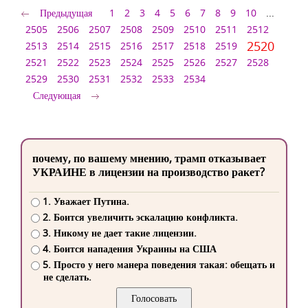
Предыдущая
1
2
3
4
5
6
7
8
9
10
...
2505
2506
2507
2508
2509
2510
2511
2512
2520
2513
2514
2515
2516
2517
2518
2519
2521
2522
2523
2524
2525
2526
2527
2528
2529
2530
2531
2532
2533
2534
Следующая
почему, по вашему мнению, трамп отказывает
УКРАИНЕ в лицензии на производство ракет?
1. Уважает Путина.
2. Боится увеличить эскалацию конфликта.
3. Никому не дает такие лицензии.
4. Боится нападения Украины на США
5. Просто у него манера поведения такая: обещать и
не сделать.