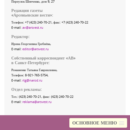
Переулок Шевченко
, дом 9, 27
Редакция газеты
«
Арсеньевские вести
»:
Телефон:
+7 (423) 240-70-21
, факс:
+7 (423) 240-70-22
E-mail:
av@arsvest.ru
Редактор:
Ирина Георгиевна Гребнёва,
E-mail:
editor@arsvest.ru
Собственный корреспондент «АВ»
в Санкт-Петербурге:
Романенко Татьяна Гаврииловна,
Телефон: 8-921-765-5754,
E-mail:
rtg@narod.ru
Отдел рекламы:
Тел.: (423) 240-70-21, факс: (423) 240-70-22
E-mail:
reklama@arsvest.ru
ОСНОВНОЕ МЕНЮ