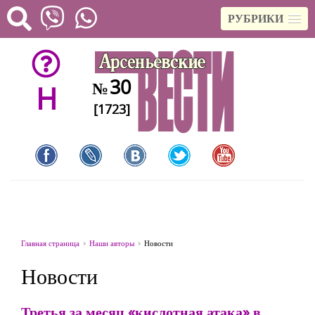
РУБРИКИ
30
№
H
[1723]
Главная страница
Наши авторы
Новости
Новости
Третья за месяц «кислотная атака» в