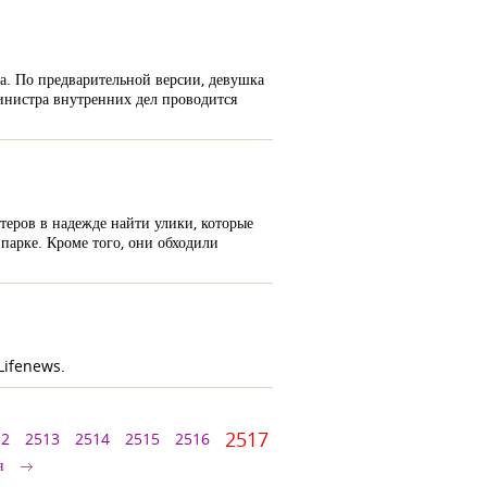
а. По предварительной версии, девушка
инистра внутренних дел проводится
теров в надежде найти улики, которые
парке. Кроме того, они обходили
 Lifenews.
2517
12
2513
2514
2515
2516
я