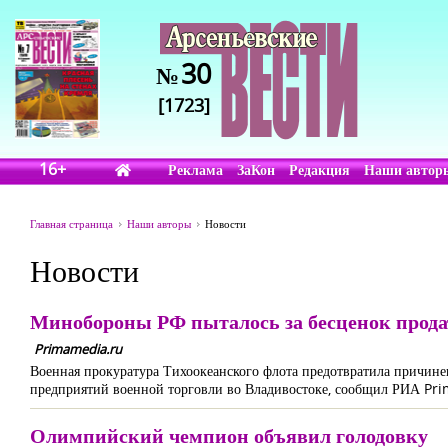
30
№
[1723]
16+
Реклама
ЗаКон
Редакция
Наши автор
Главная страница
Наши авторы
Новости
Новости
Минобороны РФ пыталось за бесценок прода
Primamedia.ru
Военная прокуратура Тихоокеанского флота предотвратила причине
предприятий военной торговли во Владивостоке, сообщил РИА Pr
Олимпийский чемпион объявил голодовку