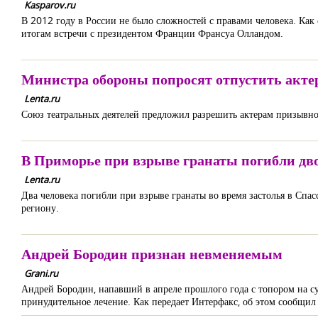
Kasparov.ru
В 2012 году в России не было сложностей с правами человека. Ка
итогам встречи с президентом Франции Франсуа Олландом.
Министра обороны попросят отпустить актер
Lenta.ru
Союз театральных деятелей предложил разрешить актерам призывног
В Приморье при взрыве гранаты погибли дво
Lenta.ru
Два человека погибли при взрыве гранаты во время застолья в Спа
региону.
Андрей Бородин признан невменяемым
Grani.ru
Андрей Бородин, напавший в апреле прошлого года с топором на су
принудительное лечение. Как передает Интерфакс, об этом сообщи