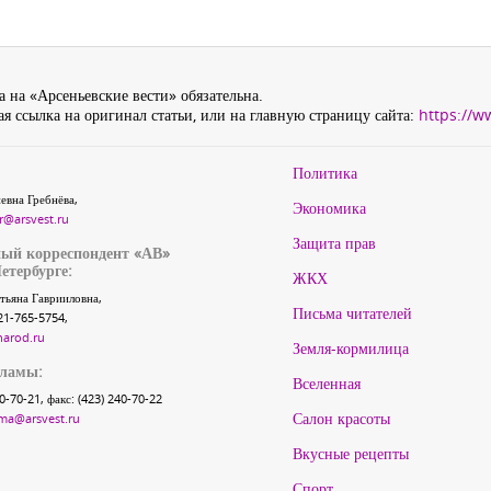
 на «Арсеньевские вести» обязательна.
я ссылка на оригинал статьи, или на главную страницу сайта:
https://w
Политика
евна Гребнёва,
Экономика
r@arsvest.ru
Защита прав
ый корреспондент «АВ»
етербурге:
ЖКХ
тьяна Гаврииловна,
Письма читателей
21-765-5754,
narod.ru
Земля-кормилица
кламы:
Вселенная
40-70-21, факс: (423) 240-70-22
Салон красоты
ma@arsvest.ru
Вкусные рецепты
Спорт