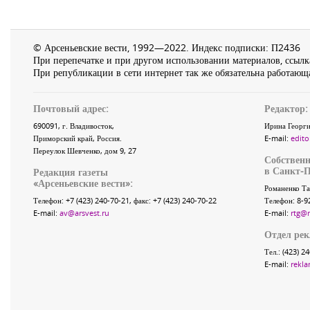
© Арсеньевские вести, 1992—2022. Индекс подписки: П2436
При перепечатке и при другом использовании материалов, ссылка
При републикации в сети интернет так же обязательна работающа
Почтовый адрес:
Редактор:
690091
, г.
Владивосток
,
Ирина Георги
Приморский край
,
Россия
.
E-mail:
edito
Переулок Шевченко
, дом 9, 27
Собственн
в Санкт-П
Редакция газеты
«
Арсеньевские вести
»:
Романенко Та
Телефон:
+7 (423) 240-70-21
, факс:
+7 (423) 240-70-22
Телефон: 8-9
E-mail:
av@arsvest.ru
E-mail:
rtg@
Отдел ре
Тел.: (423) 2
E-mail:
rekla