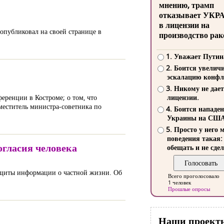
мнению, трамп
отказывает УКР
в лицензии на
опубликовал на своей странице в
производство рак
1. Уважает Путин
2. Боится увелич
эскалацию конфл
3. Никому не дает
еренции в Костроме; о том, что
лицензии.
аместитель министра-советника по
4. Боится нападе
Украины на СШ
5. Просто у него 
поведения такая:
гласия человека
обещать и не сдел
ащиты информации о частной жизни. Об
Всего проголосовало
1 человек
Прошлые опросы
Наши проект