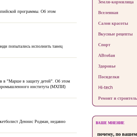
Земля-кормилица
мпийской программы. Об этом
Вселенная
Салон красоты
Вкусные рецепты
Спорт
люди попытались исполнить танец
АВтобан
Здоровье
Посиделки
в в "Марше в защиту детей". Об этом
о-промышленного института (МХПИ)
Hi-tech
Ремонт и строитель
кетболист Деннис Родман, недавно
ВАШЕ МНЕНИЕ
почему, по вашем