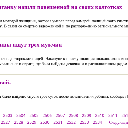
иганку нашли повешенной на своих колготках
ли молодой женщины, которая умерла перед камерой полицейского участк
ду. В связи со смертью задержанной и по распоряжению регионального м
ницы ищут трех мужчин
ося над второклассницей. Накануне к поиску полиция подключила волон
али снег в овраге, где была найдена девочка, и в расположенном рядом 
вой.
было найдено спустя трое суток после исчезновения ребенка, сообщает
2503
2504
2505
2506
2507
2508
2509
2510
2511
25
2527
2528
2529
2530
2531
2532
2533
2534
Следующа