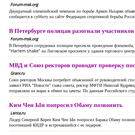
Forum-msk.org
Двукратный олимпийский чемпион по борьбе Армен Назарян объяви
сообщается в субботу на сайте Федерации спортивной борьбы Росси
В Петербурге полицаи разогнали участнико
Forum-msk.org
В Петербурге сотрудники полиции пресекли проведение флешмоба, 
"Harlem shake" на Лиговском проспекте у здания торгового центра
МВД и Союз ректоров проводят проверку пос
Grani.ru
Союз ректоров Москвы потребует объяснений от руководителей сто
заявил РИА "Новости" глава совета, ректор МФТИ Николай Кудрявц
отправляли на марш в обмен на зачеты. По данным Российского студ
Ким Чен Ын попросил Обаму позвонить
Lenta.ru
Лидер Северной Кореи Ким Чен Ын попросил Барака Обаму позвони
посетивший КНДР и встречавшийся с ее лидером.