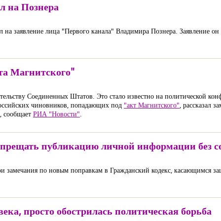
л на Познера
 на заявление лица "Первого канала" Владимира Познера. Заявление он 
та Магнитского"
ательству Соединенных Штатов. Это стало известно на политической конф
российских чиновников, попадающих под
"акт Магнитского"
, рассказал з
, сообщает
РИА "Новости"
.
апрещать публикацию личной информации без со
ои замечания по новым поправкам в Гражданский кодекс, касающимся з
века, просто обострилась политическая борьба