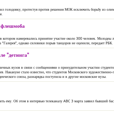
л голодовку, протестуя против решения МОК исключить борьбу из оли
и.
в флешмоба
в котором намеревались принятие участие около 300 человек. Молодеы 
 "Галерея", однако силовики порыв танцоров не оценили, передает РБК.
ле "детинга"
личных вузов в связи с сообщениями о принудительном участии студенто
ев. Накануне стало известно, что студентов Московского художественн
енческого союза, разнарядка поступила и в другие московские вузы.
ть ему. Об этом в интервью телеканалу ABC 3 марта заявил бывший бас