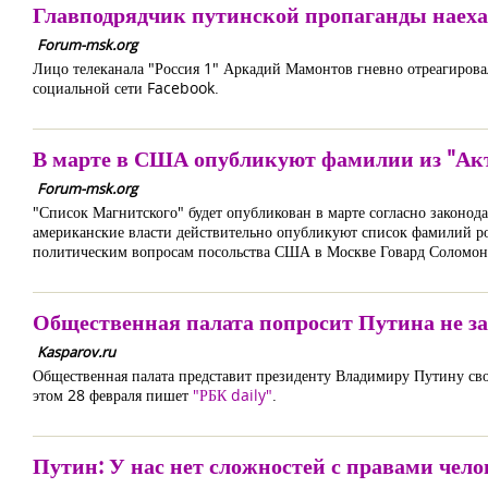
Главподрядчик путинской пропаганды наеха
Forum-msk.org
Лицо телеканала "Россия 1" Аркадий Мамонтов гневно отреагировал
социальной сети Facebook.
В марте в США опубликуют фамилии из "Ак
Forum-msk.org
"Список Магнитского" будет опубликован в марте согласно законод
американские власти действительно опубликуют список фамилий 
политическим вопросам посольства США в Москве Говард Соломон
Общественная палата попросит Путина не з
Kasparov.ru
Общественная палата представит президенту Владимиру Путину св
этом 28 февраля пишет
"РБК daily"
.
Путин: У нас нет сложностей с правами чело