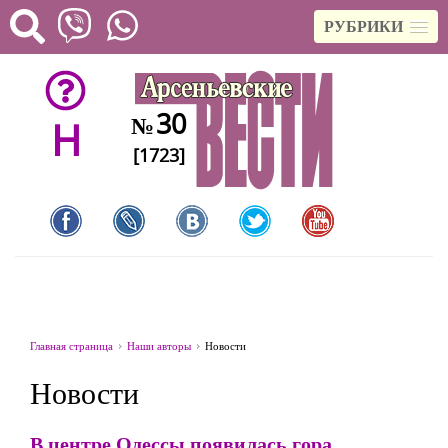
РУБРИКИ
30
№
H
[1723]
Главная страница
Наши авторы
Новости
Новости
В центре Одессы появилась гора