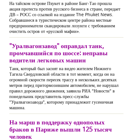
На тайском острове Пхукет в районе Банг-Тао прошла
акция протеста против русского бизнеса в стране, передает
ДВ – РОСС со ссылкой на издание The Phuket News.
Собравшиеся в туристическом центре района местные
предприниматели скандировали лозунги с требованием
очистить остров от «русской мафии».
"Уралвагонзавод" оправдал танк,
промчавшийся по шоссе: неправы
водители легковых машин
Танк, который был заснят на видео жителем Нижнего
Тагила Свердловской области в тот момент, когда он на
огромной скорости пересек трассу в нескольких десятках
метров перед притормозившим автомобилем, не нарушал
правил дорожного движения, заявила РИА "Новости" в
понедельник представитель пресс-службы
"Уралвагонзавода", которому принадлежит гусеничная
машина.
На марш в поддержку однополых
браков в Париже вышли 125 тысяч
человек