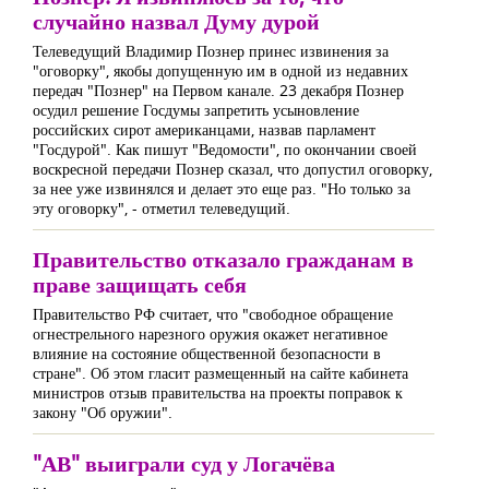
случайно назвал Думу дурой
Телеведущий Владимир Познер принес извинения за
"оговорку", якобы допущенную им в одной из недавних
передач "Познер" на Первом канале. 23 декабря Познер
осудил решение Госдумы запретить усыновление
российских сирот американцами, назвав парламент
"Госдурой". Как пишут "Ведомости", по окончании своей
воскресной передачи Познер сказал, что допустил оговорку,
за нее уже извинялся и делает это еще раз. "Но только за
эту оговорку", - отметил телеведущий.
Правительство отказало гражданам в
праве защищать себя
Правительство РФ считает, что "свободное обращение
огнестрельного нарезного оружия окажет негативное
влияние на состояние общественной безопасности в
стране". Об этом гласит размещенный на сайте кабинета
министров отзыв правительства на проекты поправок к
закону "Об оружии".
"АВ" выиграли суд у Логачёва