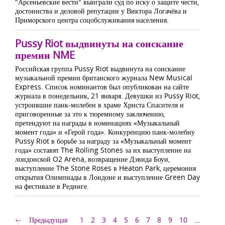
"Арсеньевские вести" выиграли суд по иску о защите чести,
достоинства и деловой репутации у Виктора Логачёва и
Приморского центра соцобслуживания населения.
Pussy Riot выдвинуты на соискание
премии NME
Российская группа Pussy Riot выдвинута на соискание
музыкальной премии британского журнала New Musical
Express. Список номинантов был опубликован на сайте
журнала в понедельник, 21 января. Девушки из Pussy Riot,
устроившие панк-молебен в храме Христа Спасителя и
приговоренные за это к тюремному заключению,
претендуют на награды в номинациях «Музыкальный
момент года» и «Герой года». Конкуренцию панк-молебну
Pussy Riot в борьбе за награду за «Музыкальный момент
года» составят The Rolling Stones за их выступление на
лондонской O2 Arena, возвращение Дэвида Боуи,
выступление The Stone Roses в Heaton Park, церемония
открытия Олимпиады в Лондоне и выступление Green Day
на фестивале в Рединге.
Предыдущая
1
2
3
4
5
6
7
8
9
10
...