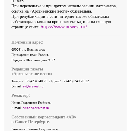
П2436
При перепечатке и при другом использовании материалов,
ссылка на «Арсеньевские вести» обязательна.
При републикации в сети интернет так же обязательна
работающая ссылка на оригинал статьи, или на главную
страницу сайта:
https://www.arsvest.ru/
Почтовый адрес:
690091
, г.
Владивосток
,
Приморский край
,
Россия
.
Переулок Шевченко
, дом 9, 27
Редакция газеты
«
Арсеньевские вести
»:
Телефон:
+7 (423) 240-70-21
, факс:
+7 (423) 240-70-22
E-mail:
av@arsvest.ru
Редактор:
Ирина Георгиевна Гребнёва,
E-mail:
editor@arsvest.ru
Собственный корреспондент «АВ»
в Санкт-Петербурге:
Романенко Татьяна Гаврииловна,