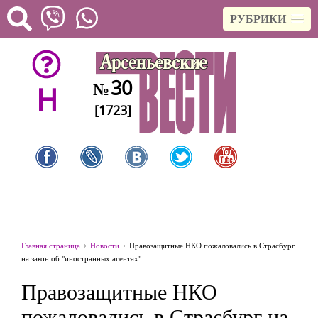
РУБРИКИ
30
№
H
[1723]
Главная страница
Новости
Правозащитные НКО пожаловались в Страсбург
на закон об "иностранных агентах"
Правозащитные НКО
пожаловались в Страсбург на