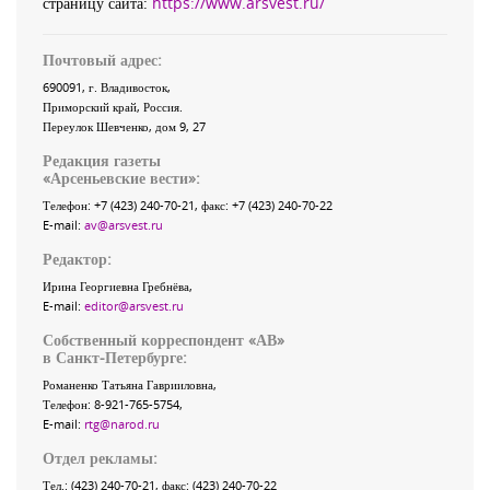
страницу сайта:
https://www.arsvest.ru/
Почтовый адрес:
690091
, г.
Владивосток
,
Приморский край
,
Россия
.
Переулок Шевченко
, дом 9, 27
Редакция газеты
«
Арсеньевские вести
»:
Телефон:
+7 (423) 240-70-21
, факс:
+7 (423) 240-70-22
E-mail:
av@arsvest.ru
Редактор:
Ирина Георгиевна Гребнёва,
E-mail:
editor@arsvest.ru
Собственный корреспондент «АВ»
в Санкт-Петербурге:
Романенко Татьяна Гаврииловна,
Телефон: 8-921-765-5754,
E-mail:
rtg@narod.ru
Отдел рекламы:
Тел.: (423) 240-70-21, факс: (423) 240-70-22