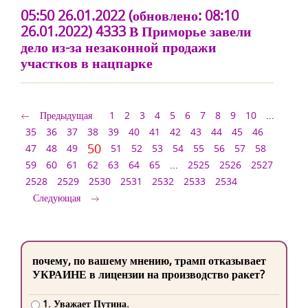
05:50 26.01.2022 (обновлено: 08:10
26.01.2022) 4333 В Приморье завели
дело из-за незаконной продажи
участков в нацпарке
Предыдущая
1
2
3
4
5
6
7
8
9
10
...
35
36
37
38
39
40
41
42
43
44
45
46
50
47
48
49
51
52
53
54
55
56
57
58
59
60
61
62
63
64
65
...
2525
2526
2527
2528
2529
2530
2531
2532
2533
2534
Следующая
почему, по вашему мнению, трамп отказывает
УКРАИНЕ в лицензии на производство ракет?
1. Уважает Путина.