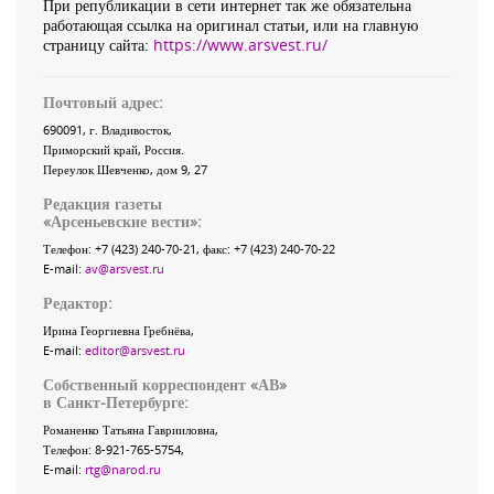
При републикации в сети интернет так же обязательна
работающая ссылка на оригинал статьи, или на главную
страницу сайта:
https://www.arsvest.ru/
Почтовый адрес:
690091
, г.
Владивосток
,
Приморский край
,
Россия
.
Переулок Шевченко
, дом 9, 27
Редакция газеты
«
Арсеньевские вести
»:
Телефон:
+7 (423) 240-70-21
, факс:
+7 (423) 240-70-22
E-mail:
av@arsvest.ru
Редактор:
Ирина Георгиевна Гребнёва,
E-mail:
editor@arsvest.ru
Собственный корреспондент «АВ»
в Санкт-Петербурге:
Романенко Татьяна Гаврииловна,
Телефон: 8-921-765-5754,
E-mail:
rtg@narod.ru