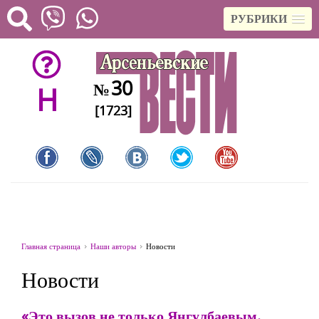
РУБРИКИ
30
№
H
[1723]
Главная страница
Наши авторы
Новости
Новости
«Это вызов не только Янгулбаевым.