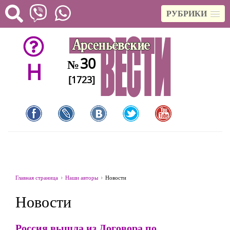
РУБРИКИ
30
№
H
[1723]
Главная страница
Наши авторы
Новости
Новости
Россия вышла из Договора по