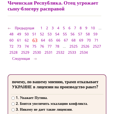
Чеченская Республика. Отец угрожает
сыну-блогеру расправой
Предыдущая
1
2
3
4
5
6
7
8
9
10
...
48
49
50
51
52
53
54
55
56
57
58
59
63
60
61
62
64
65
66
67
68
69
70
71
72
73
74
75
76
77
78
...
2525
2526
2527
2528
2529
2530
2531
2532
2533
2534
Следующая
почему, по вашему мнению, трамп отказывает
УКРАИНЕ в лицензии на производство ракет?
1. Уважает Путина.
2. Боится увеличить эскалацию конфликта.
3. Никому не дает такие лицензии.