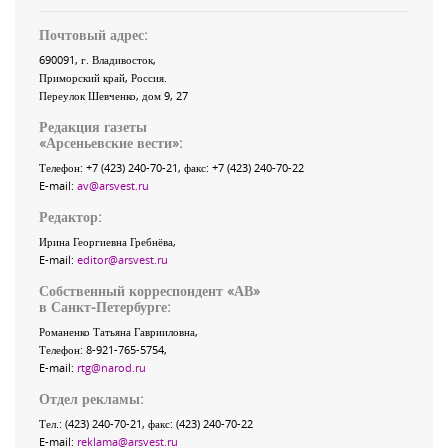
Почтовый адрес:
690091
, г.
Владивосток
,
Приморский край
,
Россия
.
Переулок Шевченко
, дом 9, 27
Редакция газеты
«
Арсеньевские вести
»:
Телефон:
+7 (423) 240-70-21
, факс:
+7 (423) 240-70-22
E-mail:
av@arsvest.ru
Редактор:
Ирина Георгиевна Гребнёва,
E-mail:
editor@arsvest.ru
Собственный корреспондент «АВ»
в Санкт-Петербурге:
Романенко Татьяна Гаврииловна,
Телефон: 8-921-765-5754,
E-mail:
rtg@narod.ru
Отдел рекламы:
Тел.: (423) 240-70-21, факс: (423) 240-70-22
E-mail:
reklama@arsvest.ru