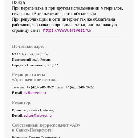
П2436
При перепечатке и при другом использовании материалов,
ссылка на «Арсеньевские вести» обязательна.
При републикации в сети интернет так же обязательна
работающая ссылка на оригинал статьи, или на главную
страницу сайта:
https://www.arsvest.ru/
Почтовый адрес:
690091
, г.
Владивосток
,
Приморский край
,
Россия
.
Переулок Шевченко
, дом 9, 27
Редакция газеты
«
Арсеньевские вести
»:
Телефон:
+7 (423) 240-70-21
, факс:
+7 (423) 240-70-22
E-mail:
av@arsvest.ru
Редактор:
Ирина Георгиевна Гребнёва,
E-mail:
editor@arsvest.ru
Собственный корреспондент «АВ»
в Санкт-Петербурге:
Романенко Татьяна Гаврииловна,