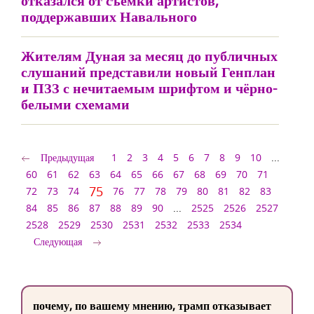
отказался от съёмки артистов,
поддержавших Навального
Жителям Дуная за месяц до публичных
слушаний представили новый Генплан
и ПЗЗ с нечитаемым шрифтом и чёрно-
белыми схемами
Предыдущая
1
2
3
4
5
6
7
8
9
10
...
60
61
62
63
64
65
66
67
68
69
70
71
75
72
73
74
76
77
78
79
80
81
82
83
84
85
86
87
88
89
90
...
2525
2526
2527
2528
2529
2530
2531
2532
2533
2534
Следующая
почему, по вашему мнению, трамп отказывает