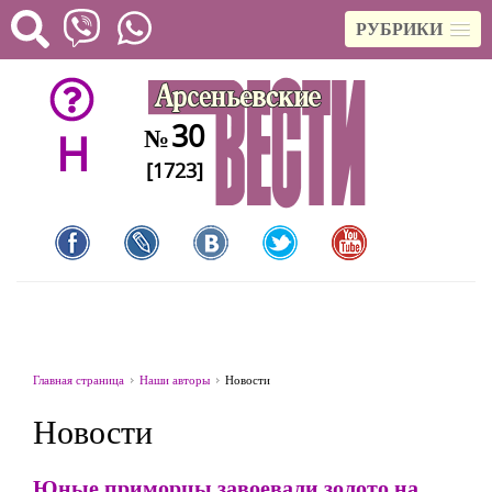
РУБРИКИ
30
№
H
[1723]
Главная страница
Наши авторы
Новости
Новости
Юные приморцы завоевали золото на