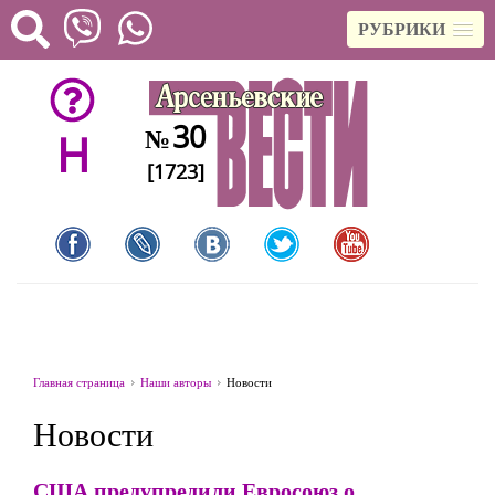
РУБРИКИ
30
№
H
[1723]
Главная страница
Наши авторы
Новости
Новости
США предупредили Евросоюз о