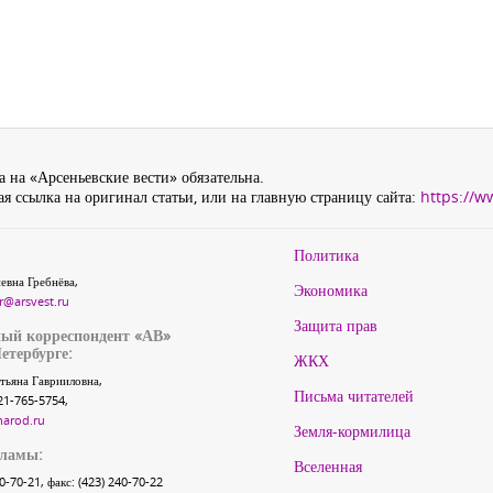
 на «Арсеньевские вести» обязательна.
я ссылка на оригинал статьи, или на главную страницу сайта:
https://w
Политика
евна Гребнёва,
Экономика
r@arsvest.ru
Защита прав
ый корреспондент «АВ»
етербурге:
ЖКХ
тьяна Гаврииловна,
Письма читателей
21-765-5754,
narod.ru
Земля-кормилица
кламы:
Вселенная
40-70-21, факс: (423) 240-70-22