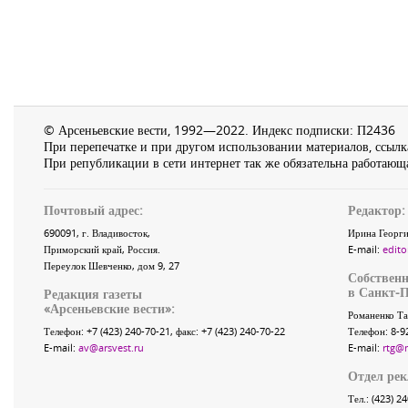
© Арсеньевские вести, 1992—2022. Индекс подписки: П2436
При перепечатке и при другом использовании материалов, ссылка
При републикации в сети интернет так же обязательна работающа
Почтовый адрес:
Редактор:
690091
, г.
Владивосток
,
Ирина Георги
Приморский край
,
Россия
.
E-mail:
edito
Переулок Шевченко
, дом 9, 27
Собственн
в Санкт-П
Редакция газеты
«
Арсеньевские вести
»:
Романенко Та
Телефон:
+7 (423) 240-70-21
, факс:
+7 (423) 240-70-22
Телефон: 8-9
E-mail:
av@arsvest.ru
E-mail:
rtg@
Отдел ре
Тел.: (423) 2