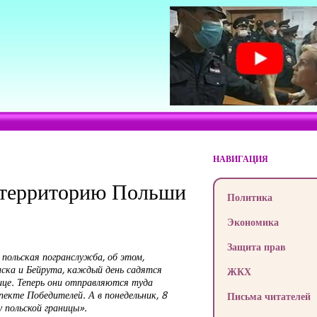
НАВИГАЦИЯ
а территорию Польши
Политика
Экономика
Защита прав
 польская погранслужба, об этом,
аска и Бейрута, каждый день садятся
ЖКХ
ице. Теперь они отправляются туда
пекте Победителей. А в понедельник, 8
Письма читателей
у польской границы».