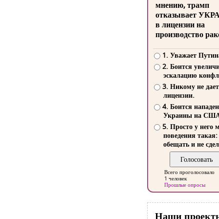
мнению, трамп
отказывает УКР
в лицензии на
производство рак
1. Уважает Путин
2. Боится увелич
эскалацию конфл
3. Никому не дает
лицензии.
4. Боится нападе
Украины на СШ
5. Просто у него 
поведения такая:
обещать и не сдел
Всего проголосовало
1 человек
Прошлые опросы
Наши проект