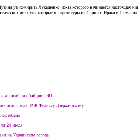
ина утихомирить Лукашенко, из-за которого начинается настоящая миг
тических агентств, которые продают туры из Сирии и Ирака в Германию(!
мьям погибших бойцов СВО
тник основателю ВЧК Феликсу Дзержинскому
 нефтебазы
или 24 июля
таки на Украинские города