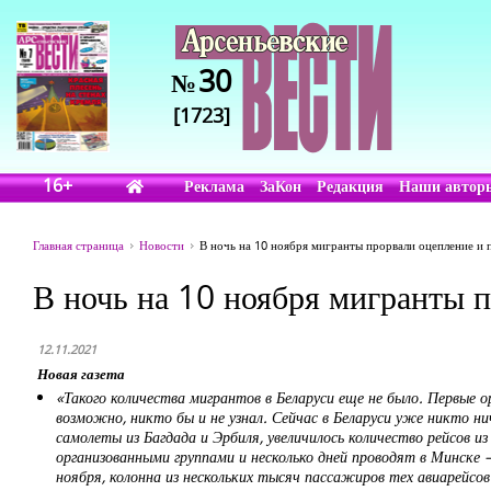
30
№
[1723]
16+
Реклама
ЗаКон
Редакция
Наши автор
Главная страница
Новости
В ночь на 10 ноября мигранты прорвали оцепление и
В ночь на 10 ноября мигранты 
12.11.2021
Новая газета
«Такого количества мигрантов в Беларуси еще не было. Первые ор
возможно, никто бы и не узнал. Сейчас в Беларуси уже никто н
самолеты из Багдада и Эрбиля, увеличилось количество рейсов 
организованными группами и несколько дней проводят в Минске 
ноября, колонна из нескольких тысяч пассажиров тех авиарейсов